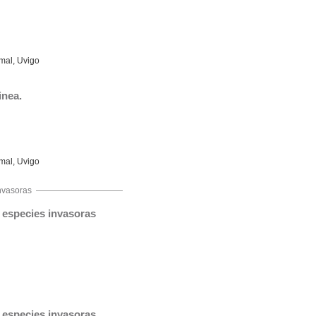
mal, Uvigo
inea.
mal, Uvigo
nvasoras
 especies invasoras
especies invasoras.