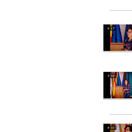
9' 17''
3' 56''
8' 31''