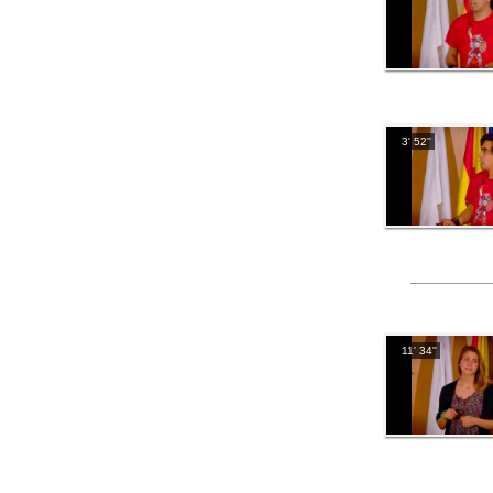
3' 52''
11' 34''