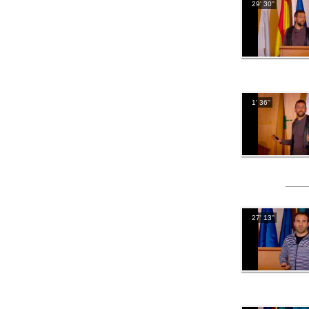
29' 30''
1' 36''
27' 13''