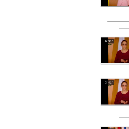
9' 51''
3' 41''