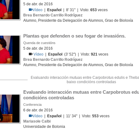
5 de abr. de 2016
Vídeo
|
Español
| 8' 31'' | Visto:
653
veces
Brea Bernardo Carrillo Rodríguez
Alumno, Presidente da Delegación de Alumnos, Grao de Bioloxía
Plantas que defenden o seu fogar de invasións.
Quenda de cuestións
5 de abr. de 2016
Vídeo
|
Español
(3' 52'') | Visto:
921
veces
Brea Bernardo Carrillo Rodríguez
Alumno, Presidente da Delegación de Alumnos, Grao de Bioloxía
Evaluando interacción mutuas entre Carpobrotus edulis e Theb
baixo condicións controladas
Evaluando interacción mutuas entre Carpobrotus edul
condicións controladas
Conferencia
6 de abr. de 2016
Vídeo
|
Español
| 11' 34'' | Visto:
553
veces
Mariasole Calbi
Universidade de Bolonia