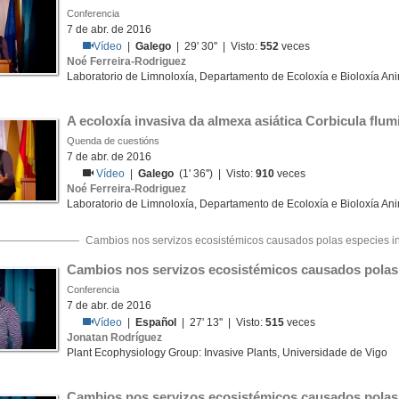
Conferencia
7 de abr. de 2016
Vídeo
|
Galego
| 29' 30'' | Visto:
552
veces
Noé Ferreira-Rodriguez
Laboratorio de Limnoloxía, Departamento de Ecoloxía e Bioloxía Ani
A ecoloxía invasiva da almexa asiática Corbicula flum
Quenda de cuestións
7 de abr. de 2016
Vídeo
|
Galego
(1' 36'') | Visto:
910
veces
Noé Ferreira-Rodriguez
Laboratorio de Limnoloxía, Departamento de Ecoloxía e Bioloxía Ani
Cambios nos servizos ecosistémicos causados polas especies i
Cambios nos servizos ecosistémicos causados polas
Conferencia
7 de abr. de 2016
Vídeo
|
Español
| 27' 13'' | Visto:
515
veces
Jonatan Rodríguez
Plant Ecophysiology Group: Invasive Plants, Universidade de Vigo
Cambios nos servizos ecosistémicos causados polas 