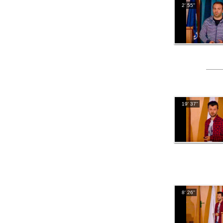
2' 55''
19' 37''
8' 26''