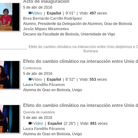
Acto de inauguración
5 de abr. de 2016
Vídeo
|
Español
| 9' 01'' | Visto:
497
veces
Brea Bernardo Carrillo Rodríguez
Alumno, Presidente da Delegación de Alumnos, Grao de Bioloxía
Jesús Míguez Miramontes
Decano da Facultade de Bioloxía, Uniersidade de Vigo
Efeto do cambio climático na interacción entre Unio delphinus e 
fluminea
Efeto do cambio climático na interacción entre Unio 
Conferencia
5 de abr. de 2016
Vídeo
|
Español
| 6' 52'' | Visto:
553
veces
Laura Fandiño Páramos
Alumna do Grao en Bioloxía, Uvigo
Efeto do cambio climático na interacción entre Unio d
Quenda de cuestións
5 de abr. de 2016
Vídeo
|
Español
(2' 26'') | Visto:
891
veces
Laura Fandiño Páramos
Alumna do Grao en Bioloxía, Uvigo