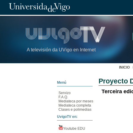
A televisión da UVigo en Internet
INICIO
Proyecto 
Menú
Terceira ed
Servizo
F.A.Q.
Mediateca por meses
Mediateca completa
Clases e polimedias
UvigoTV en:
Youtube EDU