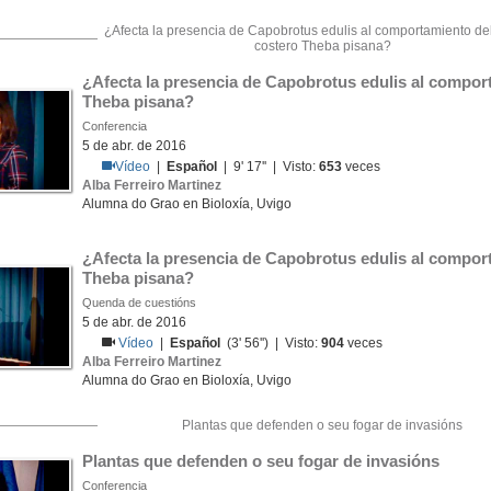
¿Afecta la presencia de Capobrotus edulis al comportamiento de
costero Theba pisana?
¿Afecta la presencia de Capobrotus edulis al comport
Theba pisana?
Conferencia
5 de abr. de 2016
Vídeo
|
Español
| 9' 17'' | Visto:
653
veces
Alba Ferreiro Martinez
Alumna do Grao en Bioloxía, Uvigo
¿Afecta la presencia de Capobrotus edulis al comport
Theba pisana?
Quenda de cuestións
5 de abr. de 2016
Vídeo
|
Español
(3' 56'') | Visto:
904
veces
Alba Ferreiro Martinez
Alumna do Grao en Bioloxía, Uvigo
Plantas que defenden o seu fogar de invasións
Plantas que defenden o seu fogar de invasións
Conferencia