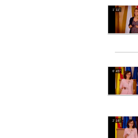
1' 11''
6' 45''
2' 16''