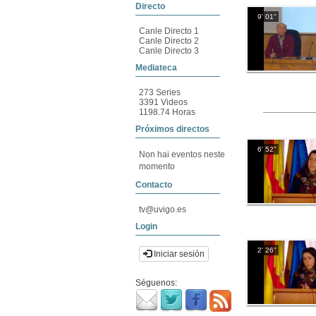
Directo
9' 01''
Canle Directo 1
Canle Directo 2
Canle Directo 3
Mediateca
273 Series
3391 Videos
1198.74 Horas
Próximos directos
6' 52''
Non hai eventos neste
momento
Contacto
tv@uvigo.es
Login
2' 26''
Iniciar sesión
Séguenos: