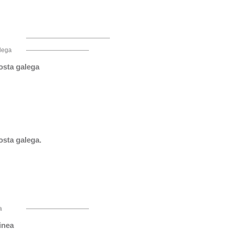
alega
osta galega
osta galega.
a
inea