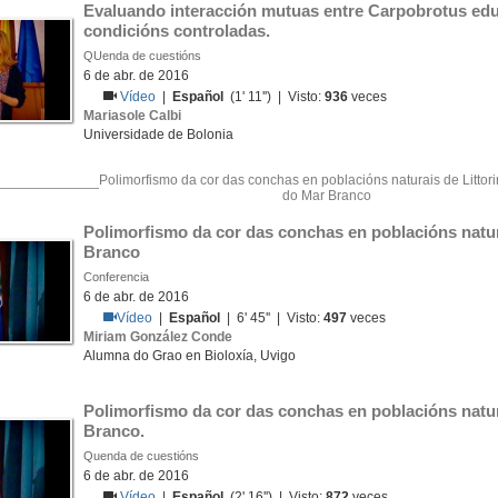
Evaluando interacción mutuas entre Carpobrotus edul
condicións controladas.
QUenda de cuestións
6 de abr. de 2016
Vídeo
|
Español
(1' 11'') | Visto:
936
veces
Mariasole Calbi
Universidade de Bolonia
Polimorfismo da cor das conchas en poblacións naturais de Littori
do Mar Branco
Polimorfismo da cor das conchas en poblacións naturai
Branco
Conferencia
6 de abr. de 2016
Vídeo
|
Español
| 6' 45'' | Visto:
497
veces
Miriam González Conde
Alumna do Grao en Bioloxía, Uvigo
Polimorfismo da cor das conchas en poblacións naturai
Branco.
Quenda de cuestións
6 de abr. de 2016
Vídeo
|
Español
(2' 16'') | Visto:
872
veces