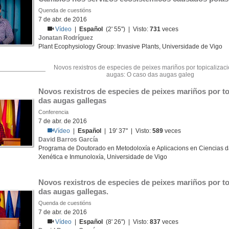
Quenda de cuestións
7 de abr. de 2016
Vídeo
|
Español
(2' 55'') | Visto:
731
veces
Jonatan Rodríguez
Plant Ecophysiology Group: Invasive Plants, Universidade de Vigo
Novos rexistros de especies de peixes mariños por topicalizac
augas: O caso das augas galeg
Novos rexistros de especies de peixes mariños por to
das augas gallegas
Conferencia
7 de abr. de 2016
Vídeo
|
Español
| 19' 37'' | Visto:
589
veces
David Barros García
Programa de Doutorado en Metodoloxía e Aplicacions en Ciencias d
Xenética e Inmunoloxía, Universidade de Vigo
Novos rexistros de especies de peixes mariños por to
das augas gallegas.
Quenda de cuestións
7 de abr. de 2016
Vídeo
|
Español
(8' 26'') | Visto:
837
veces