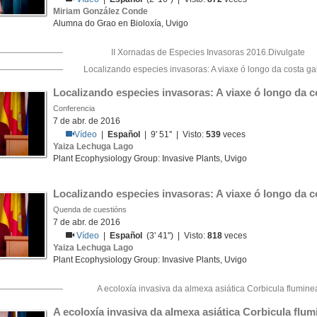
Miriam González Conde
Alumna do Grao en Bioloxía, Uvigo
II Xornadas de Especies Invasoras 2016.Divulgate
Localizando especies invasoras: A viaxe ó longo da costa g
Localizando especies invasoras: A viaxe ó longo da c
Conferencia
7 de abr. de 2016
Vídeo
|
Español
| 9' 51'' | Visto:
539
veces
Yaiza Lechuga Lago
Plant Ecophysiology Group: Invasive Plants, Uvigo
Localizando especies invasoras: A viaxe ó longo da c
Quenda de cuestións
7 de abr. de 2016
Vídeo
|
Español
(3' 41'') | Visto:
818
veces
Yaiza Lechuga Lago
Plant Ecophysiology Group: Invasive Plants, Uvigo
A ecoloxía invasiva da almexa asiática Corbicula flumine
A ecoloxía invasiva da almexa asiática Corbicula flum