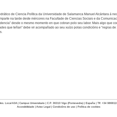
atedrático de Ciencia Política da Universidade de Salamanca Manuel Alcántara á n
 imparte na tarde deste mércores na Facultade de Ciencias Sociais e da Comunicac
 evidencia” desde o mesmo momento en que cobran polo seu labor. Mais algo que cons
dades que teñan” debe vir acompañado ao seu xuízo polas condicións e “regras de
s.
les. Local A3A | Campus Universitario | C.P. 36310 Vigo (Pontevedra) | España | Tlf: +34 98681
Accesibilidade
|
Aviso Legal
|
Condicións de uso
|
Política de cookies