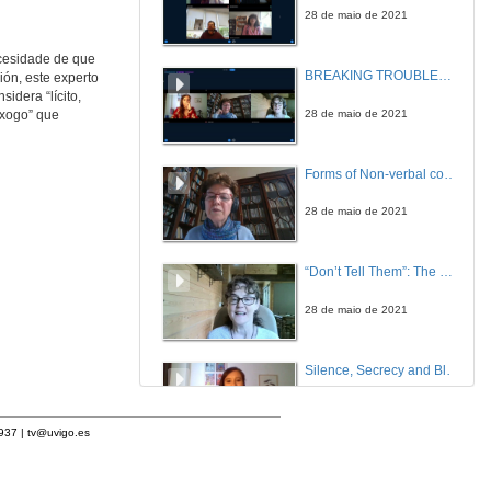
28 de maio de 2021
ecesidade de que
BREAKING TROUBLED SILENCES. Questions
ión, este experto
idera “lícito,
28 de maio de 2021
 xogo” que
Forms of Non-verbal communication in Lucy Caldwell’s short stories Multitudes (2016) and Intimacies (2021)
28 de maio de 2021
“Don’t Tell Them”: The Strategy of Silence in Anna Burns’ Milkman
28 de maio de 2021
Silence, Secrecy and Blurring Borders in Anna Burns’ Milkman
28 de maio de 2021
1937 |
tv@uvigo.es
WOMEN WRITERS SPEAK OUT 2: REVISING TRADITION. Questions