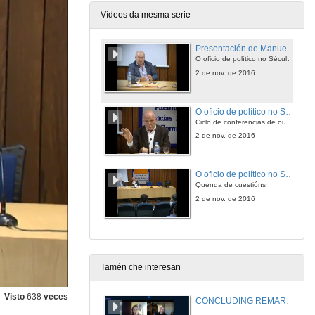
Vídeos da mesma serie
Presentación de Manuel Alcántara
O oficio de político no Século XXI
2 de nov. de 2016
O oficio de político no Século XXI
Ciclo de conferencias de outono promovido polo Observatorio da Gobernanza G3-Área de Ciencia Política e da Administración.
2 de nov. de 2016
O oficio de político no Século XXI. Quenda de cuestións
Quenda de cuestións
2 de nov. de 2016
Tamén che interesan
Visto
638
veces
CONCLUDING REMARKS