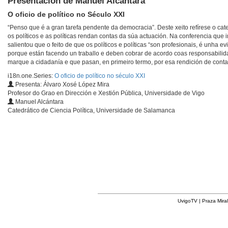
Presentación de Manuel Alcántara
O oficio de político no Século XXI
“Penso que é a gran tarefa pendente da democracia”. Deste xeito refírese o c
os políticos e as políticas rendan contas da súa actuación. Na conferencia que
salientou que o feito de que os políticos e políticas “son profesionais, é unha
porque están facendo un traballo e deben cobrar de acordo coas responsabili
marque a cidadanía e que pasan, en primeiro termo, por esa rendición de conta
i18n.one.Series:
O oficio de político no século XXI
Presenta: Álvaro Xosé López Mira
Profesor do Grao en Dirección e Xestión Pública, Universidade de Vigo
Manuel Alcántara
Catedrático de Ciencia Política, Universidade de Salamanca
UvigoTV | Praza Miral