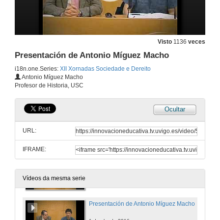
1 de abr. de 2016
Igualdade e non discriminación por mor de xénero no marco das relacións laborais
Conferencia
Visto
1136
veces
1 de abr. de 2016
Presentación de Antonio Míguez Macho
i18n.one.Series:
XII Xornadas Sociedade e Dereito
Presentación de Ximena Mariel Gonzalez Ataide
Antonio Míguez Macho
Profesor de Historia, USC
1 de abr. de 2016
Ocultar
A construción do novo poder político: Unha análise do papel das mulleres
Conferencia
URL:
1 de abr. de 2016
IFRAME:
Quenda de cuestións. A construción do novo poder político: Unha análise do papel das mulleres
Quenda de cuestións
1 de abr. de 2016
Vídeos da mesma serie
Presentación de Antonio Míguez Macho