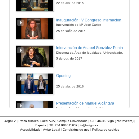
1 de abr. de 2016
22 de abr. de 2015
Presentación de Ledicia Piñeiro Prada
Inauguración: IV Congreso Internacional de Docencia Universitaria
Intervención de Mª José Caride
1 de abr. de 2016
25 de xuño de 2015
Do activismo á institución
Intervención de Anabel González Penín
Conferencia
Directora da Área de Igualdade, Universidade de Vigo
1 de abr. de 2016
5 de out. de 2017
Quenda de cuestións. Do activismo á institución
Opening
Quenda de cuestións
1 de abr. de 2016
25 de abr. de 2016
A igualdade de xénero no sistema educativo
Presentación de Manuel Alcántara
Conferencia
O oficio de político no Século XXI
1 de abr. de 2016
2 de nov. de 2016
UvigoTV | Praza Miralles. Local A3A | Campus Universitario | C.P. 36310 Vigo (Pontevedra) |
España | Tlf: +34 986811937 |
tv@uvigo.es
Presentación de Almudena Bergareche Gros
Accesibilidade
|
Aviso Legal
|
Condicións de uso
|
Política de cookies
Obstáculos que afrontar na educación científica universitaria de calidade