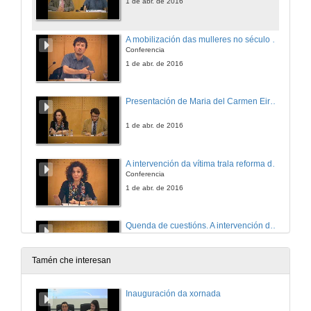
1 de abr. de 2016
A mobilización das mulleres no século XX en España: dereitos, cidadanía e esfera pública
Conferencia
1 de abr. de 2016
Presentación de Maria del Carmen Eiró Bouza
1 de abr. de 2016
A intervención da vítima trala reforma do C.P. L.O. 1/2015
Conferencia
1 de abr. de 2016
Quenda de cuestións. A intervención da vítima trala reforma do C.P. L.O. 1/2015
Quenda de cuestións
1 de abr. de 2016
Tamén che interesan
A igualdade de xénero no sistema educativo
Inauguración da xornada
Presentación do ponente