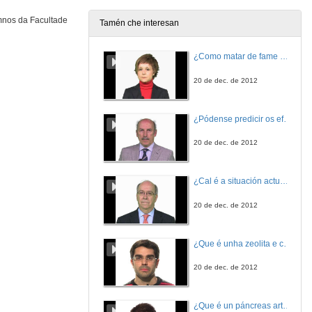
13 de abr. de 2015
umnos da Facultade
Tamén che interesan
Inventario comparativo de atraentes
Trabajo tutorizado por Josefa Garrido González
¿Como matar de fame as bacterias?
14 de abr. de 2015
20 de dec. de 2012
A embrioxénese somática na vide
Trabajo tutorizado por Manuel Ángel Rey Fraile
¿Pódense predicir os efectos polo achegamento á Terra dos asteroides?
14 de abr. de 2015
20 de dec. de 2012
Estudo xenético dun caso de acromatopsia
Trabajo tutorizado por Diana Valverde Pérez
¿Cal é a situación actual do consumo cinematográfico?
14 de abr. de 2015
20 de dec. de 2012
Mesa redonda: divulgación e investigación
¿Que é unha zeolita e cales son as súas aplicacións?
14 de abr. de 2015
20 de dec. de 2012
Presentación da terceira sesión
¿Que é un páncreas artificial?
15 de abr. de 2015