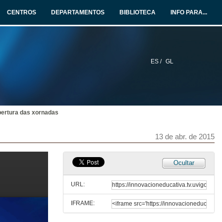
CENTROS
DEPARTAMENTOS
BIBLIOTECA
INFO PARA...
ES /
GL
ertura das xornadas
13 de abr. de 2015
Ocultar
URL:
IFRAME: