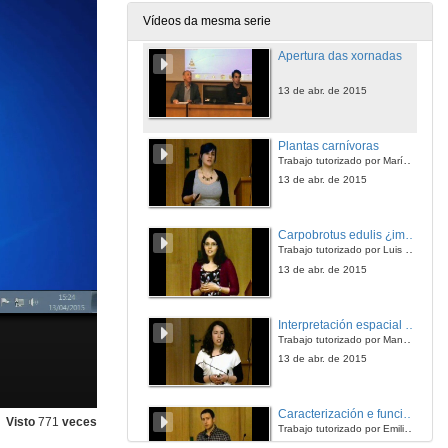
Vídeos da mesma serie
Apertura das xornadas
13 de abr. de 2015
Plantas carnívoras
Trabajo tutorizado por María Luisa Castro Cerceda
13 de abr. de 2015
Carpobrotus edulis ¿impide a xerminación de plantas nativas? Deseño experimental
Trabajo tutorizado por Luis González Rodríguez
13 de abr. de 2015
Interpretación espacial de seccións: estereoloxía
Trabajo tutorizado por Manuel Megías Pacheco
13 de abr. de 2015
Caracterización e funcionalidade do enzima málico
Visto
771
veces
Trabajo tutorizado por Emilio Gil Martín