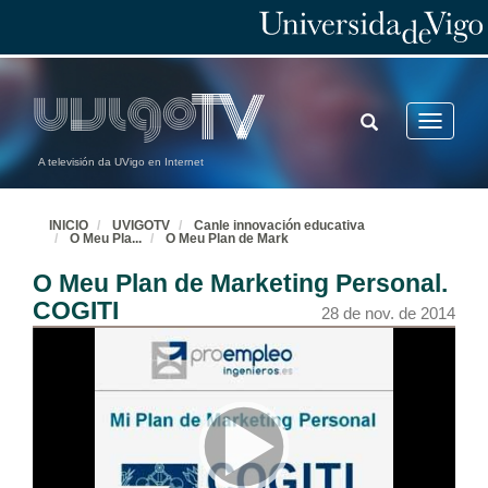
TOGGLE
Toggle
SEARCH
navigatio
A televisión da UVigo en Internet
INICIO
UVIGOTV
Canle innovación educativa
O Meu Pla
...
O Meu Plan de Mark
O Meu Plan de Marketing Personal.
COGITI
28 de nov. de 2014