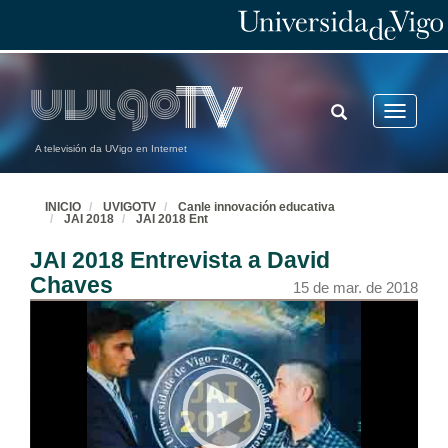
TOGGLE
Toggle
SEARCH
navigatio
A televisión da UVigo en Internet
INICIO
UVIGOTV
Canle innovación educativa
JAI 2018
JAI 2018 Ent
JAI 2018 Entrevista a David
Chaves
15 de mar. de 2018