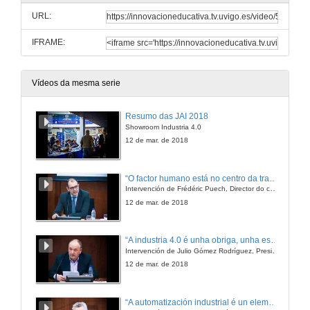
URL:
IFRAME:
Vídeos da mesma serie
Resumo das JAI 2018
Showroom Industria 4.0
12 de mar. de 2018
“O factor humano está no centro da transformación de futuro"
Intervención de Frédéric Puech, Director do centro de Vigo e do Polo Industrial Ibérico de Groupe PSA
12 de mar. de 2018
“A industria 4.0 é unha obriga, unha esixencia, un deber e non unha opción”
Intervención de Julio Gómez Rodríguez, Presidente de ASIME
12 de mar. de 2018
“A automatización industrial é un elemento clave para a mellora dos procesos produtivos”