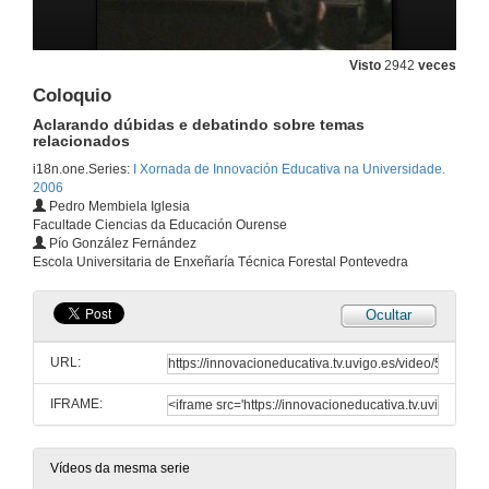
Unha experiencia de innovación no laboratorio de física no marco do EEES
Visto
2942
veces
15 de dec. de 2006
Coloquio
Aclarando dúbidas e debatindo sobre temas
relacionados
Coloquio
Aclarando dúbidas e debatindo sobre temas relacionados
i18n.one.Series:
I Xornada de Innovación Educativa na Universidade.
15 de dec. de 2006
2006
Pedro Membiela Iglesia
Facultade Ciencias da Educación Ourense
Aplicacións de novas tecnoloxías audiovisuais á ensinanza de Bioloxía
Pío González Fernández
Escola Universitaria de Enxeñaría Técnica Forestal Pontevedra
15 de dec. de 2006
Ocultar
Exemplo de utilización de un contorno virtual como complemento na ensinanza tradicional nas materias de Informática
URL:
15 de dec. de 2006
IFRAME:
A creatividade para a innovación docente universitaria
Vídeos da mesma serie
15 de dec. de 2006