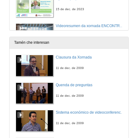
15 de dec. de 2023
Videoresumen da xornada ENCONTRO CIENTÍFICO ’23
2 de nov. de 2023
Tamén che interesan
Promocional da xornada ENCONTRO CIENTÍFICO ’23
Clausura da Xornada
2 de nov. de 2023
11 de dec. de 2009
A distribución das axudas monetarias á infancia en España: balance dunha década
Quenda de preguntas
15 de set. de 2023
11 de dec. de 2009
Matemática para tus oídos: de Pitágoras a Xenakis
Sistema económico de videoconferencia intercampus para a impartición de leccións no Mestrado Interuniversitario de Fotónica e Tecnoloxías do Láser
Conferencia
15 de dec. de 2022
11 de dec. de 2009
Quenda de preguntas. Matemática para tus oídos: de Pitágoras a Xenakis