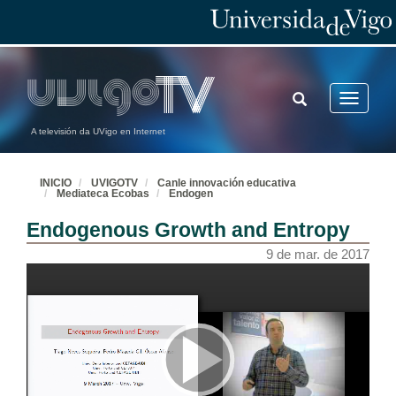
TOGGLE
Toggle
SEARCH
navigatio
A televisión da UVigo en Internet
INICIO
UVIGOTV
Canle innovación educativa
Mediateca Ecobas
Endogen
Endogenous Growth and Entropy
9 de mar. de 2017