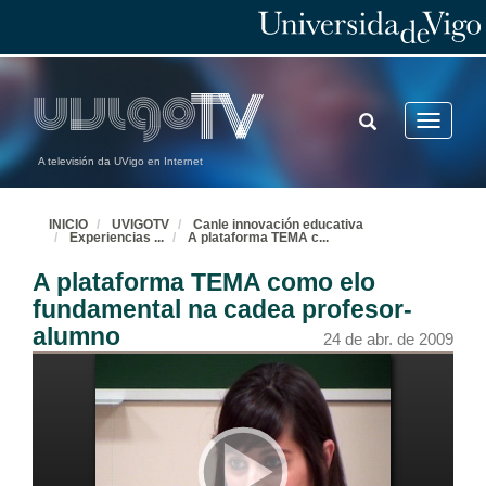
TOGGLE
Toggle
SEARCH
navigatio
A televisión da UVigo en Internet
INICIO
UVIGOTV
Canle innovación educativa
Experiencias
...
A plataforma TEMA c
...
A plataforma TEMA como elo
fundamental na cadea profesor-
alumno
24 de abr. de 2009