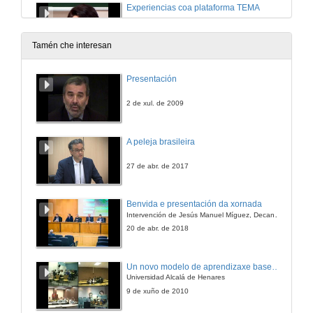
Experiencias coa plataforma TEMA
24 de abr. de 2009
Tamén che interesan
Ensino baseado en Proxectos. Estudo de caso
Presentación
24 de abr. de 2009
2 de xul. de 2009
PLATAFORMA TEMA: Utilidades para fomentar a participación do alumnado no proceso de aprendizaxe
A peleja brasileira
24 de abr. de 2009
27 de abr. de 2017
Quenda de preguntas
Benvida e presentación da xornada
Intervención de Jesús Manuel Míguez, Decano da Facultade de Bioloxía
24 de abr. de 2009
20 de abr. de 2018
Que pensan os nosos estudantes sobre o uso da plataforma TEMA? Vantaxes e inconvenientes deste recurso
Un novo modelo de aprendizaxe baseado en problemas
Universidad Alcalá de Henares
24 de abr. de 2009
9 de xuño de 2010