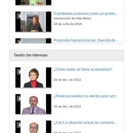
O problema ecolóxico como un problema real
Intervención de Aida Matos
16 de xuño de 2016
Propostas Agroecolóxicas. Quenda de cuestións
Quenda de cuestións
16 de xuño de 2016
Tamén che interesan
Horticultura social e Terapêutica
¿Como matar de fame as bacterias?
Intervención de Isabel Mourâo
16 de xuño de 2016
20 de dec. de 2012
MáisRural
¿Pódense predicir os efectos polo achegamento á Terra dos asteroides?
Un programa terapéutico para a integración interxeracional
16 de xuño de 2016
20 de dec. de 2012
Terapia hortícola como ferramenta educativa, terapeutica e de participación social
¿Cal é a situación actual do consumo cinematográfico?
Intervención de Inma Peñas e Leila Alcalde
16 de xuño de 2016
20 de dec. de 2012