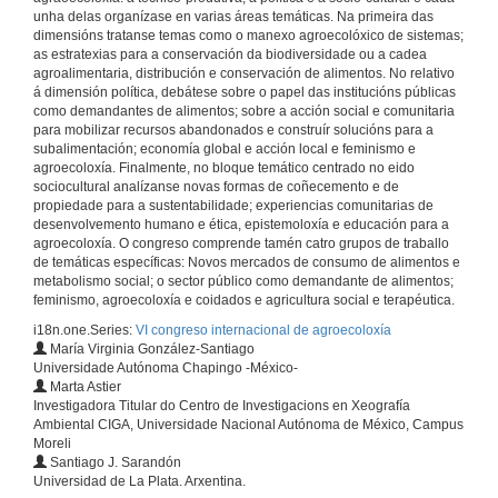
unha delas organízase en varias áreas temáticas. Na primeira das
dimensións tratanse temas como o manexo agroecolóxico de sistemas;
Inauguración do VI Congreso Internacional de Agroecoloxía
as estratexias para a conservación da biodiversidade ou a cadea
Acto de inauguración
agroalimentaria, distribución e conservación de alimentos. No relativo
16 de xuño de 2016
á dimensión política, debátese sobre o papel das institucións públicas
como demandantes de alimentos; sobre a acción social e comunitaria
para mobilizar recursos abandonados e construír solucións para a
subalimentación; economía global e acción local e feminismo e
Presentación de Jorge Reichmann
agroecoloxía. Finalmente, no bloque temático centrado no eido
sociocultural analízanse novas formas de coñecemento e de
16 de xuño de 2016
propiedade para a sustentabilidade; experiencias comunitarias de
desenvolvemento humano e ética, epistemoloxía e educación para a
agroecoloxía. O congreso comprende tamén catro grupos de traballo
¿Podemos controlar o noso destino no Século da Gran Proba?
de temáticas específicas: Novos mercados de consumo de alimentos e
Conferencia de apertura
metabolismo social; o sector público como demandante de alimentos;
16 de xuño de 2016
feminismo, agroecoloxía e coidados e agricultura social e terapéutica.
i18n.one.Series:
VI congreso internacional de agroecoloxía
María Virginia González-Santiago
¿Podemos controlar o noso destino no Século da Gran Proba? Quenda de cuestións
Universidade Autónoma Chapingo -México-
Quenda de cuestións
Marta Astier
16 de xuño de 2016
Investigadora Titular do Centro de Investigacions en Xeografía
Ambiental CIGA, Universidade Nacional Autónoma de México, Campus
Moreli
Potencialidades, desafíos e limitacións da investigación agroecolóxica
Santiago J. Sarandón
Intervención de Santiago J. Sarandón
Universidad de La Plata. Arxentina.
16 de xuño de 2016