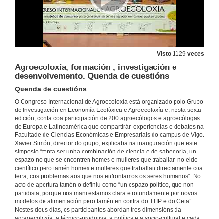
Visto
1129
veces
Agroecoloxía, formación , investigación e
desenvolvemento. Quenda de cuestións
Quenda de cuestións
O Congreso Internacional de Agroecoloxía está organizado polo Grupo
de Investigación en Economía Ecolóxica e Agroecoloxía e, nesta sexta
edición, conta coa participación de 200 agroecólogos e agroecólogas
de Europa e Latinoamérica que compartirán experiencias e debates na
Facultade de Ciencias Económicas e Empresariais do campus de Vigo.
Xavier Simón, director do grupo, explicaba na inauguración que este
simposio “tenta ser unha combinación de ciencia e de sabedoría, un
espazo no que se encontren homes e mulleres que traballan no eido
científico pero tamén homes e mulleres que traballan directamente coa
terra, cos problemas aos que nos enfrontamos os seres humanos”. No
acto de apertura tamén o definiu como “un espazo político, que non
partidista, porque nos manifestamos clara e rotundamente por novos
modelos de alimentación pero tamén en contra do TTIP e do Ceta”.
Nestes dous días, os participantes abordan tres dimensións da
agraoecoloxía: a técnico-produtiva; a política e a socio-cultural e cada