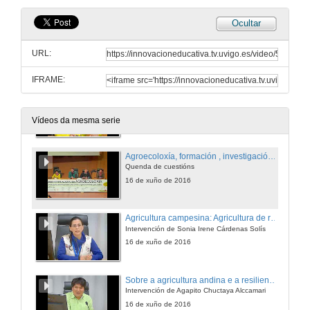
Ocultar
Historia da Agroecología en México
Intervención de Marta Astier
URL:
16 de xuño de 2016
IFRAME:
Campesino a campesino
A construción de comunidades de aprendizaxe agroecolóxicas en México
16 de xuño de 2016
Vídeos da mesma serie
Agroecoloxía, formación , investigación e desenvolvemento. Quenda de cuestións
Quenda de cuestións
16 de xuño de 2016
Agricultura campesina: Agricultura de re-existencia
Intervención de Sonia Irene Cárdenas Solís
16 de xuño de 2016
Sobre a agricultura andina e a resiliencia frente ó cambio climático e a seguridade alimentaria
Intervención de Agapito Chuctaya Alccamari
16 de xuño de 2016