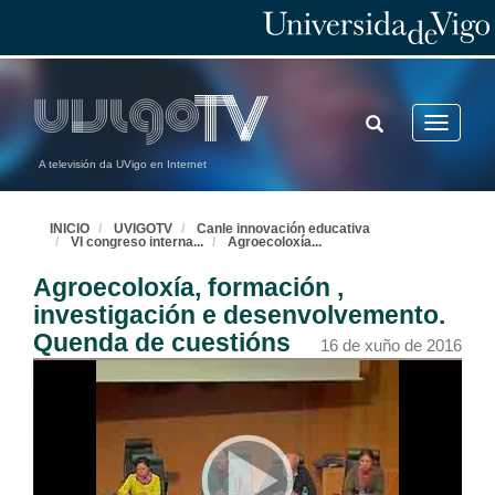
TOGGLE
Toggle
SEARCH
navigatio
A televisión da UVigo en Internet
INICIO
UVIGOTV
Canle innovación educativa
VI congreso interna
...
Agroecoloxía
...
Agroecoloxía, formación ,
investigación e desenvolvemento.
Quenda de cuestións
16 de xuño de 2016