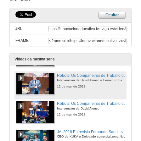
12 de mar. de 2018
Ocultar
Vantaxes da tecnoloxía 3D Multi Jet Fusion de HP
Intervención de Jaume Homs
URL:
12 de mar. de 2018
IFRAME:
JAI 2018 Entrevista a Jaume Homs
HP 3D Printing Sales Manager - Iberia, HP
12 de mar. de 2018
Vídeos da mesma serie
Robots: Os Compañeiros de Traballo do Futuro
Intervención de David Alonso e Fernando Sánchez
12 de mar. de 2018
Robots: Os Compañeiros de Traballo do Futuro - Quenda de Cuestións
Intervención de David Alonso
12 de mar. de 2018
JAI 2018 Entrevista Fernando Sánchez e David Alonso
CEO de KUKA e Delegado comercial zona Noroeste