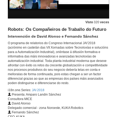
12 de mar. de 2018
JAI 2018 Entrevista a unha profesora e a un alumno do Instituto Politecnico de Vigo
Visto
320
veces
12 de mar. de 2018
Robots: Os Compañeiros de Traballo do Futuro
Intervención de David Alonso e Fernando Sánchez
Aplicación de I4.0 na industria de proceso
O programa de relatorios do Congreso Internacional JAI’2018
Intervención de Hugo Pachón
(acrónimo en castelán das VII Xornadas sobre Tecnoloxías e solucións
12 de mar. de 2018
para a Automatización Industrial), oriéntase á difusión formativa e
informativa das máis innovadoras e avanzadas tecnoloxías de
automatización industrial. Toda planta industrial moderna que desexe
JAI 2018 Entrevista a Hugo Pachón
afrontar con éxito os retos da crecente globalización e competitividade
Xefe de Control , REPSOL
nos procesos produtivos do seu negocio debería telas en conta e
12 de mar. de 2018
melloralas de forma continuada, pois estas chegan a ser un factor
diferencial grazas ao que as empresas dos países máis avanzados
poden distinguirse e diferenciarse do resto.
Astaleiro 4.0
i18n.one.Series:
JAI 2018
Intervención de Miguel VIlar
Presenta: Amparo Landin Sánchez
12 de mar. de 2018
Consultora MICE
David Alonso
Delegado comercial - zona Noroeste, KUKA Robotics
JAI 2018 Entrevista a Miguel Vilar
Fernando Sánchez
Responsable de Proxectos de Dixitalización, NAVANTIA
CEO, KUKA