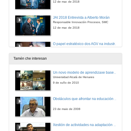
12 de mar. de 2018
JAI 2018 Entrevista a Alberto Morán
Responsable Innovación Procesos, SMC
12 de mar. de 2018
O papel estratéxico dos AGV na industria 4.0
Intervención de Román Ortiz
12 de mar. de 2018
Tamén che interesan
JAI 2018 Entrevista a Román Ortiz
Un novo modelo de aprendizaxe baseado en problemas
Enxeñeiro de desenvolvemento de negocio, ASTI
Universidad Alcalá de Henares
12 de mar. de 2018
9 de xuño de 2010
Retos no diálogo home-máquina para a industria do futuro
Obstáculos que afrontar na educación científica universitaria de calidade
Intervención de David Pérez
12 de mar. de 2018
23 de maio de 2008
JAI 2018 Entrevista a David Perez
Xestión de actividades na adaptación de materias ao EEES
Responsable para España e Portugal, Pro-face by Schneider Electric