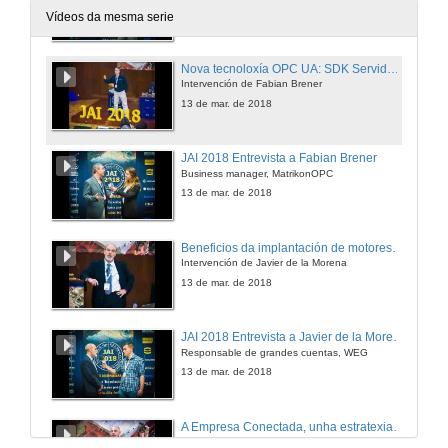
13 de mar. de 2018
Vídeos da mesma serie
Nova tecnoloxía OPC UA: SDK Servidor OPC-UA embebido de MatrikonPC
Intervención de Fabian Brener
13 de mar. de 2018
JAI 2018 Entrevista a Fabian Brener
Business manager, MatrikonOPC
13 de mar. de 2018
Beneficios da implantación de motores eléctricos de alta eficiencia. Regulación actual e futura
Intervención de Javier de la Morena
13 de mar. de 2018
JAI 2018 Entrevista a Javier de la Morena
Responsable de grandes cuentas, WEG
13 de mar. de 2018
A Empresa Conectada, unha estratexia para aumenta-la productividade e o valor das fábricas
Intervención de Agustín Juncal