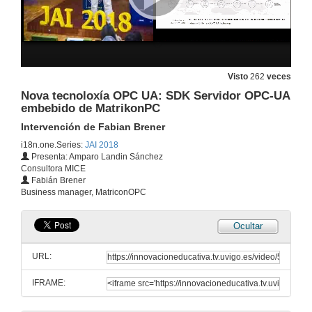
12 de mar. de 2018
JAI 2018 Entrevista a David Perez
Responsable para España e Portugal, Pro-face by Schneider Electric
12 de mar. de 2018
Visto
262
veces
Nova tecnoloxía OPC UA: SDK Servidor OPC-UA
embebido de MatrikonPC
ISA (International Society of Automation) : Punto de encontro da comunidade de Automatización
Intervención de Armando González
Intervención de Fabian Brener
12 de mar. de 2018
i18n.one.Series:
JAI 2018
Presenta: Amparo Landin Sánchez
Consultora MICE
JAI 2018 Entrevista a Armando Gonzalez
Fabián Brener
Presidente, ISA sección española
Business manager, MatriconOPC
12 de mar. de 2018
Ocultar
IoT, a conexión do PLC ó Mundo de Internet
Intervención de Lluís Moreno
URL:
13 de mar. de 2018
IFRAME:
JAI 2018 Entrevista a Lluis Moreno
Account Manager, BECKHOFF