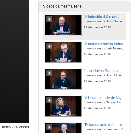
12 de mar. de 2018
Vídeos da mesma serie
“A industria 4.0 é unha obriga, unha esixencia, un deber e non unha opción”
Intervención de Julio Gómez Rodríguez, Presidente de ASIME
12 de mar. de 2018
“A automatización industrial é un elemento clave para a mellora dos procesos produtivos”
Intervención de Luis Moreno Diéguez, Director General, CTAG
12 de mar. de 2018
Juan Lloves Guntín abogou pola colaboración institucional, en especial entre a universidade e o clúster ao que representa
Intervención de Juan Lloves Guntín, Presidente de CEAGA
12 de mar. de 2018
“A Universidade de Vigo soubo entender sempre a relación entre a institución académica e a empresa”.
Intervención de Teresa Pedrosa Silva, Delegada do Estado do Consorcio Zona Franca de Vigo
12 de mar. de 2018
“Estamos ante unha revolución dixital con impacto en todos os eidos. A industria do futuro é dixital e o consumidor tamén será dixital”
Visto
254
veces
Intervención de Francisco Conde López, Conselleiro de Economía, Emprego e Industria da Xunta de Galicia