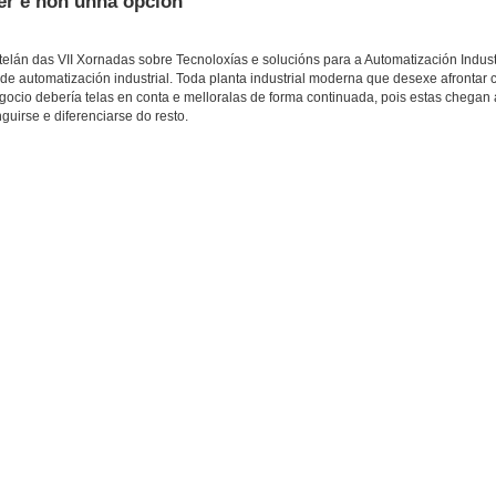
ber e non unha opción”
lán das VII Xornadas sobre Tecnoloxías e solucións para a Automatización Industr
de automatización industrial. Toda planta industrial moderna que desexe afrontar c
ocio debería telas en conta e melloralas de forma continuada, pois estas chegan a
uirse e diferenciarse do resto.