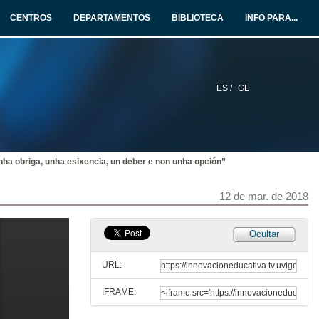
CENTROS
DEPARTAMENTOS
BIBLIOTECA
INFO PARA...
ES /
GL
unha obriga, unha esixencia, un deber e non unha opción”
12 de mar. de 2018
Resumo das JAI 2018
Ocultar
Showroom Industria 4.0
12 de mar. de 2018
URL:
IFRAME:
“O factor humano está no centro da transformación de futuro"
Intervención de Frédéric Puech, Director do centro de Vigo e do Polo Industrial Ibérico de Groupe PSA