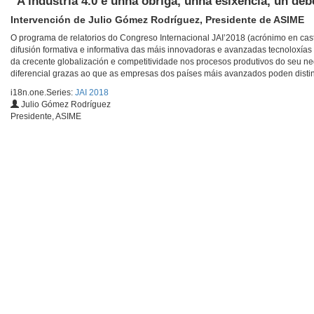
“A industria 4.0 é unha obriga, unha esixencia, un de
Intervención de Julio Gómez Rodríguez, Presidente de ASIME
O programa de relatorios do Congreso Internacional JAI’2018 (acrónimo en caste
difusión formativa e informativa das máis innovadoras e avanzadas tecnoloxías 
da crecente globalización e competitividade nos procesos produtivos do seu neg
diferencial grazas ao que as empresas dos países máis avanzados poden disting
i18n.one.Series:
JAI 2018
Julio Gómez Rodríguez
Presidente, ASIME