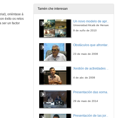
12 de mar. de 2018
Tamén che interesan
ial), oriéntase á
“A porta que as JAI abren é unha maridaxe perfecta entre o alumnado e a empresa”
Intervención de Salustiano Mato, Reitor da Universidade de Vigo
on éxito os retos
Un novo modelo de aprendizaxe baseado en problemas
 ser un factor
12 de mar. de 2018
Universidad Alcalá de Henares
9 de xuño de 2010
JAI 2018 Entrevista a Carmela Silva
Presidenta da Deputación de Pontevedra
Obstáculos que afrontar na educación científica universitaria de calidade
12 de mar. de 2018
23 de maio de 2008
JAI 2018 Entrevista a Abel Caballero
Alcalde de Vigo
Xestión de actividades na adaptación de materias ao EEES
12 de mar. de 2018
4 de abr. de 2008
JAI 2018 Entrevista a unha profesora e a un alumno do Instituto Politecnico de Vigo
Presentación das xornadas
12 de mar. de 2018
29 de maio de 2014
Aplicación de I4.0 na industria de proceso
Intervención de Hugo Pachón
Presentación de las jornadas
12 de mar. de 2018