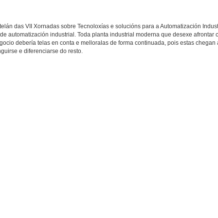
lán das VII Xornadas sobre Tecnoloxías e solucións para a Automatización Industr
de automatización industrial. Toda planta industrial moderna que desexe afrontar c
ocio debería telas en conta e melloralas de forma continuada, pois estas chegan a
uirse e diferenciarse do resto.