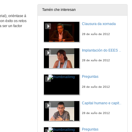
Tamén che interesan
ial), oriéntase á
on éxito os retos
Clausura da xornada
 ser un factor
28 de xuño de 2012
Implantación do EEES no grao de Turismo. Evaluación do rendemento e satisfacción do estudante: estudo dun caso
28 de xuño de 2012
Preguntas
28 de xuño de 2012
Capital humano e capital estructural en máster no presenciais: innovacións clave para o éxito
28 de xuño de 2012
Preguntas