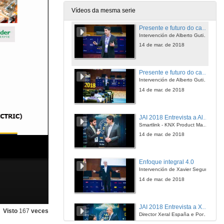
13 de mar. de 2018
Vídeos da mesma serie
Presente e futuro do cadro eléctrico de baixa tensión
Intervención de Alberto Gutiérrez
14 de mar. de 2018
Presente e futuro do cadro eléctrico de baixa tensión - Quenda de cuestións
Intervención de Alberto Gutiérrez
14 de mar. de 2018
JAI 2018 Entrevista a Alberto Gutierrez
Smartlink - KNX Product Manager, Schneider Electric
14 de mar. de 2018
Enfoque integral 4.0
Intervención de Xavier Segura
14 de mar. de 2018
JAI 2018 Entrevista a Xavier Segura
Visto
167
veces
Director Xeral España e Portugal, FESTO
14 de mar. de 2018