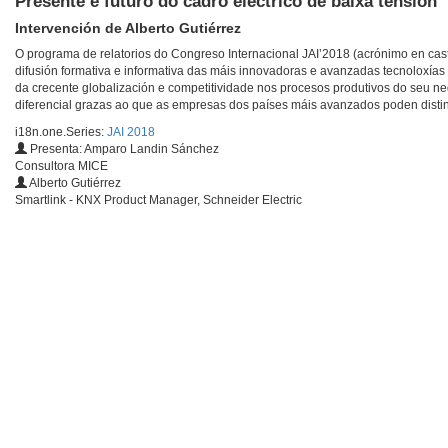
Presente e futuro do cadro eléctrico de baixa tensión
Intervención de Alberto Gutiérrez
O programa de relatorios do Congreso Internacional JAI’2018 (acrónimo en caste
difusión formativa e informativa das máis innovadoras e avanzadas tecnoloxías 
da crecente globalización e competitividade nos procesos produtivos do seu neg
diferencial grazas ao que as empresas dos países máis avanzados poden disting
i18n.one.Series:
JAI 2018
Presenta: Amparo Landin Sánchez
Consultora MICE
Alberto Gutiérrez
Smartlink - KNX Product Manager, Schneider Electric