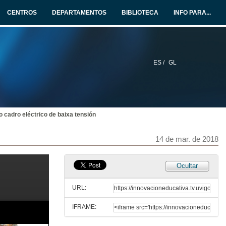
13 de mar. de 2018
CENTROS
DEPARTAMENTOS
BIBLIOTECA
INFO PARA...
JAI 2018 Entrevista a Aitor Fernandez
Soporte técnico e comercial, ROBOTPLUS
13 de mar. de 2018
ES /
GL
Robótica colaborativa móbil: MIR para la loxística interna
Intervención de Fernando Fandiño
13 de mar. de 2018
o cadro eléctrico de baixa tensión
JAI 2018 Entrevista a Fernando Fandiño
Sales Manager Southern Europe - Brazil, MIR ROBOTS
13 de mar. de 2018
14 de mar. de 2018
PiIares de fabricación automatizada na industria 4.0: Historias de éxito
Ocultar
Intervención de Jaume Catalán
13 de mar. de 2018
URL:
IFRAME:
JAI 2018 Entrevista a Jaume Catalan
Industry Manager Automotive España-Portugal, SICK