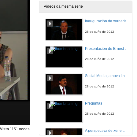
Vídeos da mesma serie
Inauguración da xornada
28 de xuño de 2012
Presentación de Ernest R. Sotomayor
28 de xuño de 2012
Social Media, a nova linguaxe na educación
28 de xuño de 2012
Preguntas
28 de xuño de 2012
Visto
1151
veces
A perspectiva de xénero nas ciencias experimentais : A ciencia nuclear