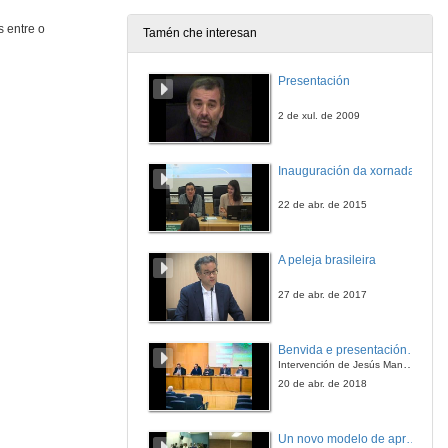
28 de xuño de 2012
 entre o
Tamén che interesan
Evaluación dos aprendizaxes e do traballo en grupo utilizando rúbricas: Unha experiencia innovadora intercampus.
Presentación
28 de xuño de 2012
2 de xul. de 2009
Achegas das Historias de Vida. A construción da historia da escola recente
Inauguración da xornada
28 de xuño de 2012
22 de abr. de 2015
Educación, emocións e afectividade a través do arte
A peleja brasileira
28 de xuño de 2012
27 de abr. de 2017
Experiencia sobre a utilización do entorno cultural como recurso didáctico na formación do profesorado de educación infantil
Benvida e presentación da xornada
Intervención de Jesús Manuel Míguez, Decano da Facultade de Bioloxía
28 de xuño de 2012
20 de abr. de 2018
A colaboración Escoa-Universidade no incremento das competencias profesionais dos e das estudantes de Maxisterio
Un novo modelo de aprendizaxe baseado en problemas