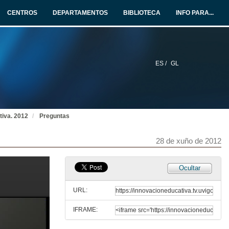
CENTROS
DEPARTAMENTOS
BIBLIOTECA
INFO PARA...
ES /
GL
tiva. 2012
Preguntas
28 de xuño de 2012
Ocultar
URL:
IFRAME: