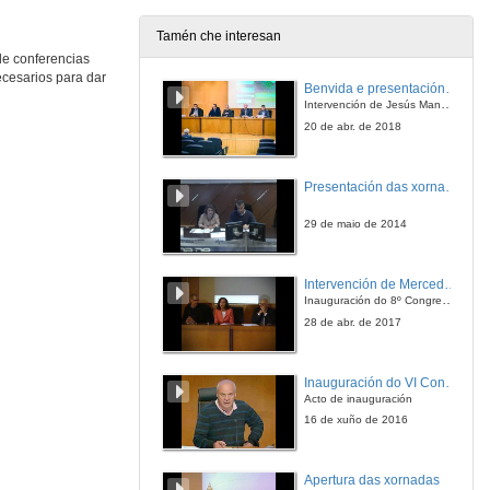
3 de abr. de 2017
Tamén che interesan
de conferencias
Presentación da segunda xornada
cesarios para dar
Benvida e presentación da xornada
4 de abr. de 2017
Intervención de Jesús Manuel Míguez, Decano da Facultade de Bioloxía
20 de abr. de 2018
Estratexias de cultivo in vitro de Bryophyllum daigremontianum
Presentación das xornadas
4 de abr. de 2017
29 de maio de 2014
Descubrindo a neurona a través da neurofisioloxía
Intervención de Mercedes Gallardo Medina
4 de abr. de 2017
Inauguración do 8º Congreso de traballos colaborativos
28 de abr. de 2017
International Cooperation
A project about Onchocerciasis in Ethiopia
Inauguración do VI Congreso Internacional de Agroecoloxía
4 de abr. de 2017
Acto de inauguración
16 de xuño de 2016
International Cooperation. Questions
A project about Onchocerciasis in Ethiopia
Apertura das xornadas
4 de abr. de 2017