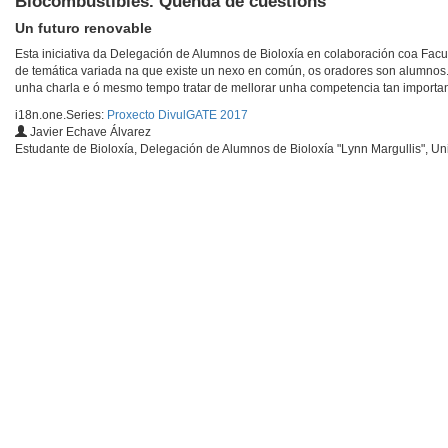
Biocombustibles. Quenda de cuestións
Un futuro renovable
Esta iniciativa da Delegación de Alumnos de Bioloxía en colaboración coa Facu
de temática variada na que existe un nexo en común, os oradores son alumnos
unha charla e ó mesmo tempo tratar de mellorar unha competencia tan importan
i18n.one.Series:
Proxecto DivulGATE 2017
Javier Echave Álvarez
Estudante de Bioloxía, Delegación de Alumnos de Bioloxía "Lynn Margullis", Un