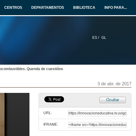
CENTROS
DEPARTAMENTOS
BIBLIOTECA
INFO PARA...
ES /
GL
ocombustibles. Quenda de cuestións
3 de abr. de 2017
Inauguración das xornadas DIVULGATE 2017
Ocultar
3 de abr. de 2017
URL:
IFRAME:
Biocombustibles
Un futuro renovable