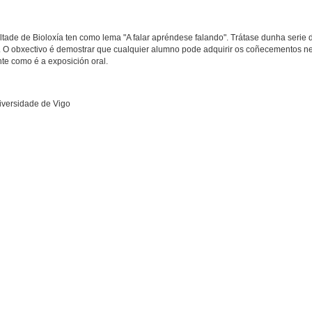
ltade de Bioloxía ten como lema "A falar apréndese falando". Trátase dunha serie 
. O obxectivo é demostrar que cualquier alumno pode adquirir os coñecementos ne
te como é a exposición oral.
iversidade de Vigo