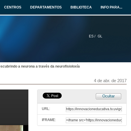
3 de abr. de 2017
CENTROS
DEPARTAMENTOS
BIBLIOTECA
INFO PARA...
Estudio ecocoprolóxico comparativo entre parásitos intestinales de équidos. Quenda de cuestións
3 de abr. de 2017
ES /
GL
Mecanismos de flotabilidade
3 de abr. de 2017
scubrindo a neurona a través da neurofisioloxía
Mecanismos de flotabilidade. Quenda de cuestións
3 de abr. de 2017
4 de abr. de 2017
Presentación da segunda xornada
Ocultar
4 de abr. de 2017
URL:
IFRAME:
Estratexias de cultivo in vitro de Bryophyllum daigremontianum