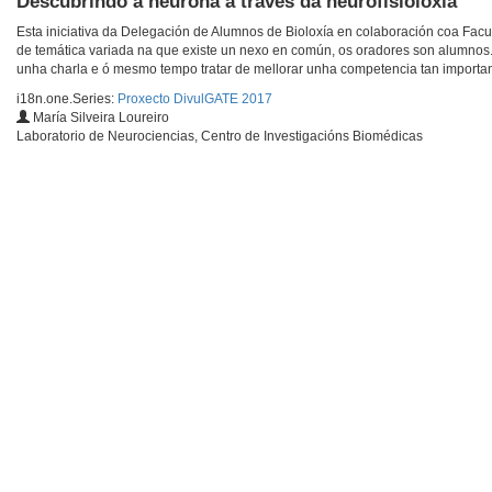
Descubrindo a neurona a través da neurofisioloxía
Esta iniciativa da Delegación de Alumnos de Bioloxía en colaboración coa Facu
de temática variada na que existe un nexo en común, os oradores son alumnos
unha charla e ó mesmo tempo tratar de mellorar unha competencia tan importan
i18n.one.Series:
Proxecto DivulGATE 2017
María Silveira Loureiro
Laboratorio de Neurociencias, Centro de Investigacións Biomédicas