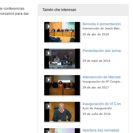
de conferencias
Tamén che interesan
cesarios para dar
Mesa redonda sobre Bioética. Intervención de Jesús Manuel Míguez
Benvida e presentación da xornada
4 de abr. de 2017
Intervención de Jesús Manuel Míguez, Decano da Facultade de Bioloxía
20 de abr. de 2018
Mesa redonda sobre Bioética. Turno de debate
Presentación das xornadas
4 de abr. de 2017
29 de maio de 2014
Presentación da III xornada de especies invasoras-Divulgate
Intervención de Mercedes Gallardo Medina
19 de abr. de 2017
Inauguración do 8º Congreso de traballos colaborativos
28 de abr. de 2017
Como a invasión afecta ó invasor
Cambios na reprodución de Oxalis pescapare na súa conquista do mundo
Inauguración do VI Congreso Internacional de Agroecoloxía
19 de abr. de 2017
Acto de inauguración
16 de xuño de 2016
Como a invasión afecta ó invasor. Quenda de cuestións
Cambios na reprodución de Oxalis pescapare na súa conquista do mundo
Apertura das xornadas
19 de abr. de 2017