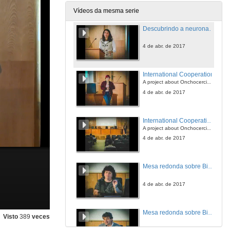
4 de abr. de 2017
Vídeos da mesma serie
Descubrindo a neurona a través da neurofisioloxía
4 de abr. de 2017
International Cooperation
A project about Onchocerciasis in Ethiopia
4 de abr. de 2017
International Cooperation. Questions
A project about Onchocerciasis in Ethiopia
4 de abr. de 2017
Mesa redonda sobre Bioética. Intervención de Africa González
4 de abr. de 2017
Mesa redonda sobre Bioética. Intervención de Manuel Ángel Pombal
Visto
389
veces
4 de abr. de 2017