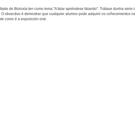
ltade de Bioloxía ten como lema "A falar apréndese falando". Trátase dunha serie 
. O obxectivo é demostrar que cualquier alumno pode adquirir os coñecementos ne
te como é a exposición oral.