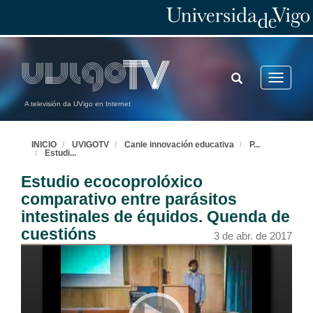
TOGGLE
Toggle
SEARCH
navigatio
A televisión da UVigo en Internet
INICIO
UVIGOTV
Canle innovación educativa
P
...
Estudi
...
Estudio ecocoprolóxico
comparativo entre parásitos
intestinales de équidos. Quenda de
cuestións
3 de abr. de 2017