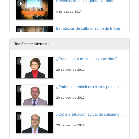
Presentación da segunda xornada
4 de abr. de 2017
Estratexias de cultivo in vitro de Bryophyllum daigremontianum
4 de abr. de 2017
Tamén che interesan
Descubrindo a neurona a través da neurofisioloxía
¿Como matar de fame as bacterias?
4 de abr. de 2017
20 de dec. de 2012
International Cooperation
¿Pódense predicir os efectos polo achegamento á Terra dos asteroides?
A project about Onchocerciasis in Ethiopia
4 de abr. de 2017
20 de dec. de 2012
International Cooperation. Questions
¿Cal é a situación actual do consumo cinematográfico?
A project about Onchocerciasis in Ethiopia
4 de abr. de 2017
20 de dec. de 2012