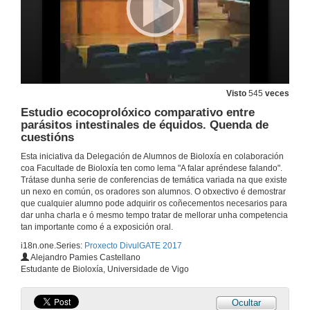
Visto
545
veces
Estudio ecocoprolóxico comparativo entre
parásitos intestinales de équidos. Quenda de
cuestións
Esta iniciativa da Delegación de Alumnos de Bioloxía en colaboración
coa Facultade de Bioloxía ten como lema "A falar apréndese falando".
Trátase dunha serie de conferencias de temática variada na que existe
Inauguración das xornadas DIVULGATE 2017
un nexo en común, os oradores son alumnos. O obxectivo é demostrar
que cualquier alumno pode adquirir os coñecementos necesarios para
3 de abr. de 2017
dar unha charla e ó mesmo tempo tratar de mellorar unha competencia
tan importante como é a exposición oral.
i18n.one.Series:
Proxecto DivulGATE 2017
Biocombustibles
Alejandro Pamies Castellano
Un futuro renovable
Estudante de Bioloxía, Universidade de Vigo
3 de abr. de 2017
Ocultar