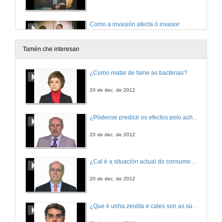
Como a invasión afecta ó invasor
Cambios na reprodución de Oxalis pescapare na súa conquista do mundo
19 de abr. de 2017
Tamén che interesan
Como a invasión afecta ó invasor. Quenda de cuestións
¿Como matar de fame as bacterias?
Cambios na reprodución de Oxalis pescapare na súa conquista do mundo
19 de abr. de 2017
20 de dec. de 2012
Hai vida despois da invasión?
¿Pódense predicir os efectos polo achegamento á Terra dos asteroides?
19 de abr. de 2017
20 de dec. de 2012
Hai vida despois da invasión? Quenda de cuestións
¿Cal é a situación actual do consumo cinematográfico?
19 de abr. de 2017
20 de dec. de 2012
Plan de control de carnívoros invasores no Parque Nacional das Illas Atlanticas
¿Que é unha zeolita e cales son as súas aplicacións?
19 de abr. de 2017