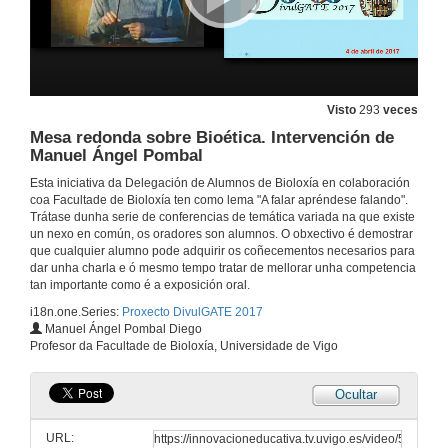
Presentación da segunda xornada
4 de abr. de 2017
Visto
293
veces
Mesa redonda sobre Bioética. Intervención de
Estratexias de cultivo in vitro de Bryophyllum daigremontianum
Manuel Ángel Pombal
4 de abr. de 2017
Esta iniciativa da Delegación de Alumnos de Bioloxía en colaboración
coa Facultade de Bioloxía ten como lema "A falar apréndese falando".
Trátase dunha serie de conferencias de temática variada na que existe
Descubrindo a neurona a través da neurofisioloxía
un nexo en común, os oradores son alumnos. O obxectivo é demostrar
que cualquier alumno pode adquirir os coñecementos necesarios para
4 de abr. de 2017
dar unha charla e ó mesmo tempo tratar de mellorar unha competencia
tan importante como é a exposición oral.
i18n.one.Series:
Proxecto DivulGATE 2017
International Cooperation
Manuel Ángel Pombal Diego
A project about Onchocerciasis in Ethiopia
Profesor da Facultade de Bioloxía, Universidade de Vigo
4 de abr. de 2017
Ocultar
International Cooperation. Questions
A project about Onchocerciasis in Ethiopia
URL:
4 de abr. de 2017