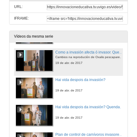
URL:
19 de abr. de 2017
IFRAME:
Como a invasión afecta ó invasor
Cambios na reprodución de Oxalis pescapare na súa conquista do mundo
19 de abr. de 2017
Vídeos da mesma serie
Como a invasión afecta ó invasor. Quenda de cuestións
Cambios na reprodución de Oxalis pescapare na súa conquista do mundo
19 de abr. de 2017
Hai vida despois da invasión?
19 de abr. de 2017
Hai vida despois da invasión? Quenda de cuestións
19 de abr. de 2017
Plan de control de carnívoros invasores no Parque Nacional das Illas Atlanticas