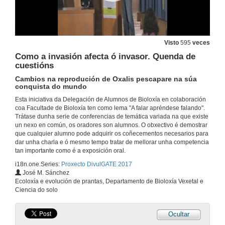
A project about Onchocerciasis in Ethiopia
4 de abr. de 2017
Mesa redonda sobre Bioética. Intervención de Africa González
Visto
595
veces
Como a invasión afecta ó invasor. Quenda de
4 de abr. de 2017
cuestións
Cambios na reprodución de Oxalis pescapare na súa
conquista do mundo
Mesa redonda sobre Bioética. Intervención de Manuel Ángel Pombal
Esta iniciativa da Delegación de Alumnos de Bioloxía en colaboración
4 de abr. de 2017
coa Facultade de Bioloxía ten como lema "A falar apréndese falando".
Trátase dunha serie de conferencias de temática variada na que existe
un nexo en común, os oradores son alumnos. O obxectivo é demostrar
Mesa redonda sobre Bioética. Intervención de Jesús Manuel Míguez
que cualquier alumno pode adquirir os coñecementos necesarios para
dar unha charla e ó mesmo tempo tratar de mellorar unha competencia
4 de abr. de 2017
tan importante como é a exposición oral.
i18n.one.Series:
Proxecto DivulGATE 2017
José M. Sánchez
Mesa redonda sobre Bioética. Turno de debate
Ecoloxía e evolución de prantas, Departamento de Bioloxía Vexetal e
Ciencia do solo
4 de abr. de 2017
Ocultar
Presentación da III xornada de especies invasoras-Divulgate