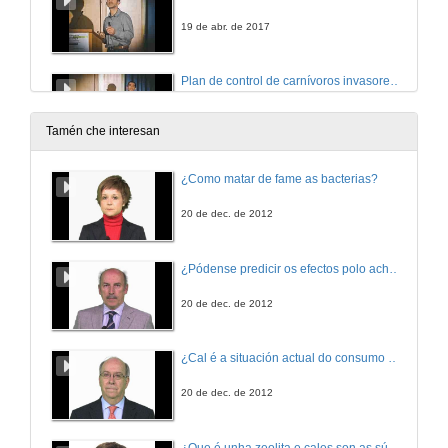
19 de abr. de 2017
Plan de control de carnívoros invasores no Parque Nacional das Illas Atlanticas. Quenda de cuestións
19 de abr. de 2017
Tamén che interesan
Raising public awareness about invasive plants in Portugal
¿Como matar de fame as bacterias?
19 de abr. de 2017
20 de dec. de 2012
Raising public awareness about invasive plants in Portugal. Questions
¿Pódense predicir os efectos polo achegamento á Terra dos asteroides?
19 de abr. de 2017
20 de dec. de 2012
Ecoloxía dos eucaliptales
¿Cal é a situación actual do consumo cinematográfico?
Impactos e integración ecolóxica en Galicia
19 de abr. de 2017
20 de dec. de 2012
Ecoloxía dos eucaliptales. QUenda de cuestións
¿Que é unha zeolita e cales son as súas aplicacións?