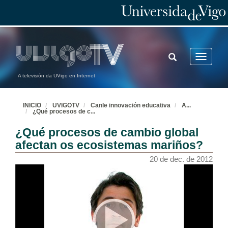
TOGGLE
Toggle
SEARCH
navigatio
A televisión da UVigo en Internet
INICIO
UVIGOTV
Canle innovación educativa
A
...
¿Qué procesos de c
...
¿Qué procesos de cambio global
afectan os ecosistemas mariños?
20 de dec. de 2012