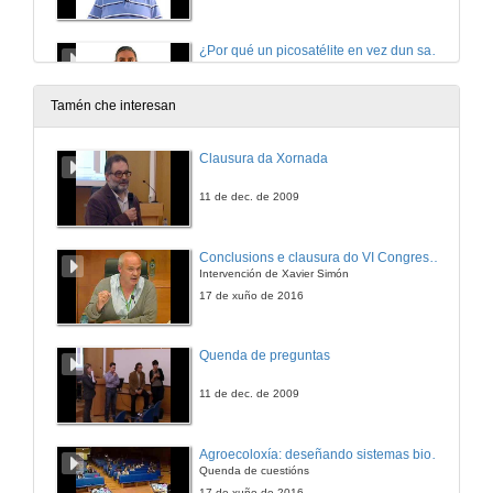
¿Por qué un picosatélite en vez dun satélite grande?
20 de dec. de 2012
Tamén che interesan
Agroecoloxía, una opción de futuro
Clausura da Xornada
20 de dec. de 2012
11 de dec. de 2009
Paratradución
Conclusions e clausura do VI Congreso Internacional de Agroecoloxía
Intervención de Xavier Simón
9 de xul. de 2013
17 de xuño de 2016
Do neurons rest?
Quenda de preguntas
20 de dec. de 2012
11 de dec. de 2009
Are taxes justified?
Agroecoloxía: deseñando sistemas biodiversos e resilientes. Quenda de cuestións
Quenda de cuestións
20 de dec. de 2012
17 de xuño de 2016