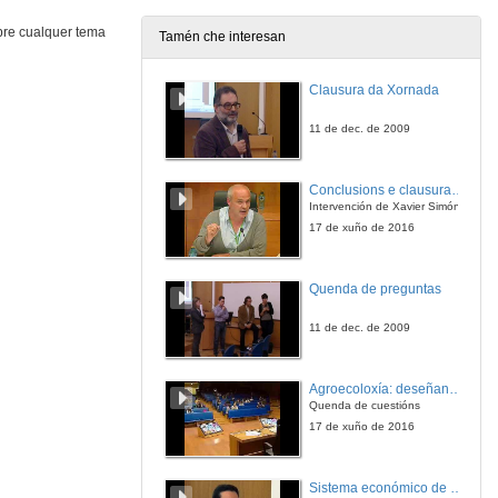
bre cualquer tema
Tamén che interesan
Are taxes justified?
Clausura da Xornada
20 de dec. de 2012
11 de dec. de 2009
¿Pode ser rentable o software libre?
Conclusions e clausura do VI Congreso Internacional de Agroecoloxía
20 de dec. de 2012
Intervención de Xavier Simón
17 de xuño de 2016
¿Qué procesos de cambio global afectan os ecosistemas mariños?
Quenda de preguntas
20 de dec. de 2012
11 de dec. de 2009
¿Qué beneficios cabe esperar das nanotecnoloxías para consumidores e sociedade?
Agroecoloxía: deseñando sistemas biodiversos e resilientes. Quenda de cuestións
20 de dec. de 2012
Quenda de cuestións
17 de xuño de 2016
¿Por qué en arte 2+2 son 5?
Sistema económico de videoconferencia intercampus para a impartición de leccións no Mestrado Interuniversitario de Fotónica e Tecnoloxías do Láser
20 de dec. de 2012