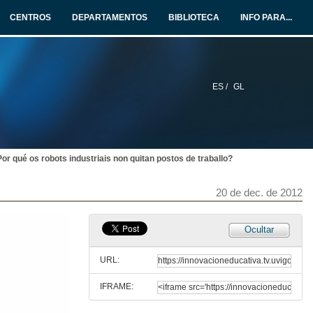
CENTROS
DEPARTAMENTOS
BIBLIOTECA
INFO PARA...
¿As neuronas descansan?
20 de dec. de 2012
ES /
GL
¿Pode ser rentable o software libre?
20 de dec. de 2012
or qué os robots industriais non quitan postos de traballo?
¿Qué procesos de cambio global afectan os ecosistemas mariños?
20 de dec. de 2012
20 de dec. de 2012
¿Qué beneficios cabe esperar das nanotecnoloxías para consumidores e sociedade?
Ocultar
20 de dec. de 2012
URL:
IFRAME:
¿Por qué en arte 2+2 son 5?