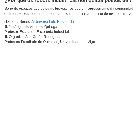
¿Por qué os robots industriais non quitan postos de t
Serie de espazos audiovisuais breves, nos que un representante da comunidade
de interese xeral que poida ser plantexado por un ciudadano de nivel formativo 
i18n.one.Series:
A Universidade Responde
José Ignacio Armesto Quiroga
Profesor, Escola de Enxeñería Industrial
Organiza: Ana Graña Rodríguez
Profesora Facultade de Químicas, Universidade de Vigo