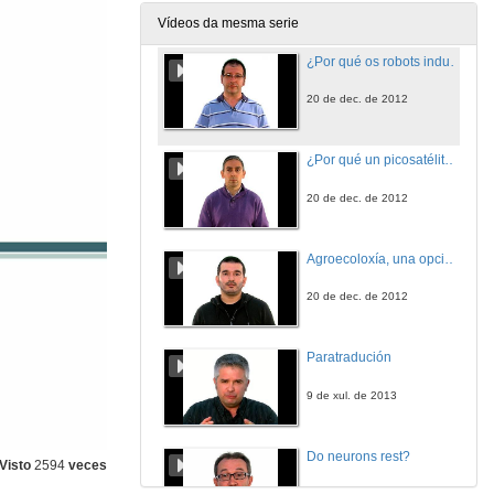
20 de dec. de 2012
Vídeos da mesma serie
¿Por qué os robots industriais non quitan postos de traballo?
20 de dec. de 2012
¿Por qué un picosatélite en vez dun satélite grande?
20 de dec. de 2012
Agroecoloxía, una opción de futuro
20 de dec. de 2012
Paratradución
9 de xul. de 2013
Do neurons rest?
Visto
2594
veces
20 de dec. de 2012