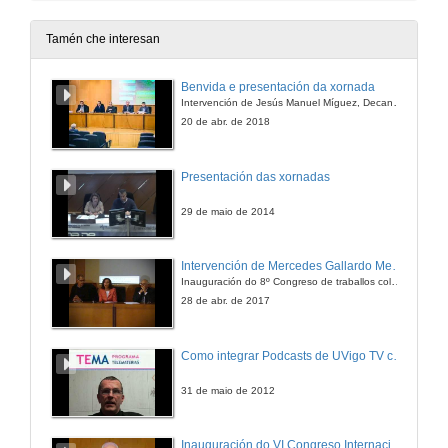
20 de dec. de 2012
Tamén che interesan
¿O experimento subliminal dos flocos de millo e a Coca-Cola chegou a realizarse?
Benvida e presentación da xornada
Intervención de Jesús Manuel Míguez, Decano da Facultade de Bioloxía
20 de dec. de 2012
20 de abr. de 2018
¿Que é o Bosón de Higgs?
Presentación das xornadas
20 de dec. de 2012
29 de maio de 2014
¿Que función cumpre a bolsa dentro da Economía?
Intervención de Mercedes Gallardo Medina
Inauguración do 8º Congreso de traballos colaborativos
20 de dec. de 2012
28 de abr. de 2017
¿Que é o xénero negro?
Como integrar Podcasts de UVigo TV cos camiños de aprendizaxe en FaiTic.
20 de dec. de 2012
31 de maio de 2012
¿Que é a intelixencia artificial?
Inauguración do VI Congreso Internacional de Agroecoloxía