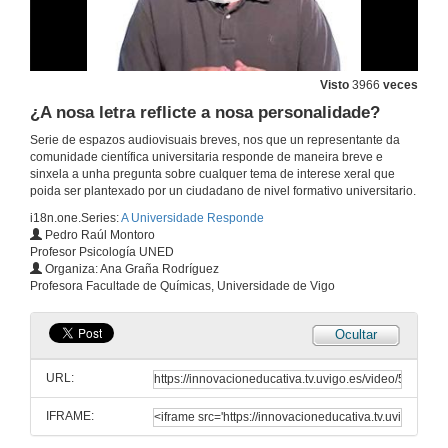
20 de dec. de 2012
¿O experimento subliminal dos flocos de millo e a Coca-Cola chegou a realizarse?
Visto
3966
veces
¿A nosa letra reflicte a nosa personalidade?
20 de dec. de 2012
Serie de espazos audiovisuais breves, nos que un representante da
comunidade científica universitaria responde de maneira breve e
¿Engánannos os sentidos?
sinxela a unha pregunta sobre cualquer tema de interese xeral que
poida ser plantexado por un ciudadano de nivel formativo universitario.
20 de dec. de 2012
i18n.one.Series:
A Universidade Responde
Pedro Raúl Montoro
Profesor Psicología UNED
¿Que é a esquizofrenia e quen a padece?
Organiza: Ana Graña Rodríguez
Profesora Facultade de Químicas, Universidade de Vigo
20 de dec. de 2012
Ocultar
¿Por que se desenvolve a enfermidade do Alzheimer?
URL:
20 de dec. de 2012
IFRAME:
¿Hai persoas con predisposición a drogarse?