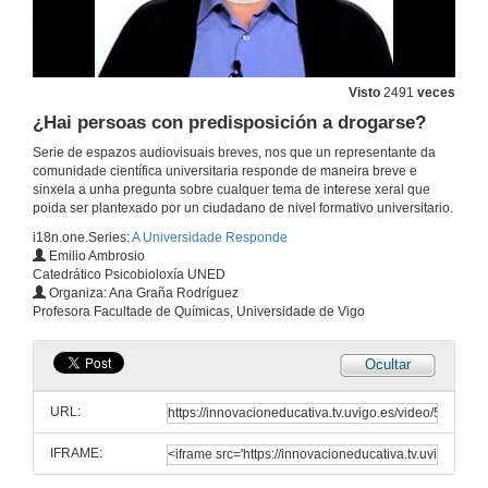
20 de dec. de 2012
¿Por que o cadro de Las Meninas se chama así?
Visto
2491
veces
¿Hai persoas con predisposición a drogarse?
20 de dec. de 2012
Serie de espazos audiovisuais breves, nos que un representante da
comunidade científica universitaria responde de maneira breve e
¿O experimento subliminal dos flocos de millo e a Coca-Cola chegou a realizarse?
sinxela a unha pregunta sobre cualquer tema de interese xeral que
poida ser plantexado por un ciudadano de nivel formativo universitario.
20 de dec. de 2012
i18n.one.Series:
A Universidade Responde
Emilio Ambrosio
Catedrático Psicobioloxía UNED
¿Engánannos os sentidos?
Organiza: Ana Graña Rodríguez
Profesora Facultade de Químicas, Universidade de Vigo
20 de dec. de 2012
Ocultar
¿Que é a esquizofrenia e quen a padece?
URL:
20 de dec. de 2012
IFRAME:
¿Por que se desenvolve a enfermidade do Alzheimer?