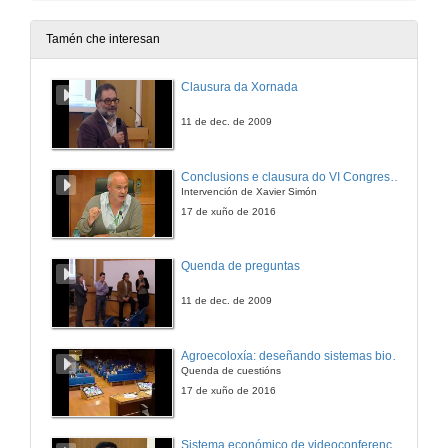
20 de dec. de 2012
Tamén che interesan
¿Por que o cadro de Las Meninas se chama así?
Clausura da Xornada
20 de dec. de 2012
11 de dec. de 2009
¿O experimento subliminal dos flocos de millo e a Coca-Cola chegou a realizarse?
Conclusions e clausura do VI Congreso Internacional de Agroecoloxía
Intervención de Xavier Simón
20 de dec. de 2012
17 de xuño de 2016
¿Que é o Bosón de Higgs?
Quenda de preguntas
20 de dec. de 2012
11 de dec. de 2009
¿Que función cumpre a bolsa dentro da Economía?
Agroecoloxía: deseñando sistemas biodiversos e resilientes. Quenda de cuestións
Quenda de cuestións
20 de dec. de 2012
17 de xuño de 2016
¿Que é o xénero negro?
Sistema económico de videoconferencia intercampus para a impartición de leccións no Mestrado Interuniversitario de Fotónica e Tecnoloxías do Láser