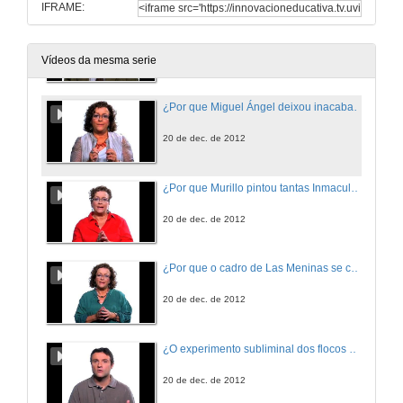
IFRAME:
¿Era Trotsky o revolucionario romántico que reflicten algunhas das súas biografías?
20 de dec. de 2012
Vídeos da mesma serie
¿Por que Miguel Ángel deixou inacabados os seus escravos?
20 de dec. de 2012
¿Por que Murillo pintou tantas Inmaculadas?
20 de dec. de 2012
¿Por que o cadro de Las Meninas se chama así?
20 de dec. de 2012
¿O experimento subliminal dos flocos de millo e a Coca-Cola chegou a realizarse?
20 de dec. de 2012