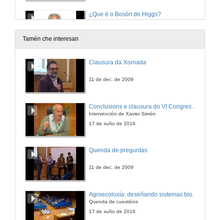
¿Que é o Bosón de Higgs?
20 de dec. de 2012
Tamén che interesan
¿Que función cumpre a bolsa dentro da Economía?
Clausura da Xornada
20 de dec. de 2012
11 de dec. de 2009
¿Que é o xénero negro?
Conclusions e clausura do VI Congreso Internacional de Agroecoloxía
Intervención de Xavier Simón
20 de dec. de 2012
17 de xuño de 2016
¿Que é a intelixencia artificial?
Quenda de preguntas
20 de dec. de 2012
11 de dec. de 2009
¿A que preguntas dá resposta o láser de petavatio?
Agroecoloxía: deseñando sistemas biodiversos e resilientes. Quenda de cuestións
Quenda de cuestións
20 de dec. de 2012
17 de xuño de 2016