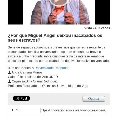
¿Engánannos os sentidos?
20 de dec. de 2012
Visto
2433
veces
¿Que é a esquizofrenia e quen a padece?
¿Por que Miguel Ángel deixou inacabados os
seus escravos?
20 de dec. de 2012
Serie de espazos audiovisuais breves, nos que un representante da
comunidade científica universitaria responde de maneira breve e
¿Por que se desenvolve a enfermidade do Alzheimer?
sinxela a unha pregunta sobre cualquer tema de interese xeral que
poida ser plantexado por un ciudadano de nivel formativo universitario.
20 de dec. de 2012
i18n.one.Series:
A Universidade Responde
Alicia Cámara Muñoz
Catedrática Historia del Arte UNED
¿Hai persoas con predisposición a drogarse?
Organiza: Ana Graña Rodríguez
Profesora Facultade de Químicas, Universidade de Vigo
20 de dec. de 2012
Ocultar
¿A nosa letra reflicte a nosa personalidade?
URL:
20 de dec. de 2012