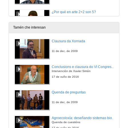
¿Por qué en arte 2+2 son 5?
20 de dec. de 2012
Tamén che interesan
¿Por qué os robots industriais non quitan postos de traballo?
Clausura da Xornada
20 de dec. de 2012
11 de dec. de 2009
¿Por qué un picosatélite en vez dun satélite grande?
Conclusions e clausura do VI Congreso Internacional de Agroecoloxía
Intervención de Xavier Simón
20 de dec. de 2012
17 de xuño de 2016
Agroecoloxía, una opción de futuro
Quenda de preguntas
20 de dec. de 2012
11 de dec. de 2009
Paratradución
Agroecoloxía: deseñando sistemas biodiversos e resilientes. Quenda de cuestións
Quenda de cuestións
9 de xul. de 2013
17 de xuño de 2016