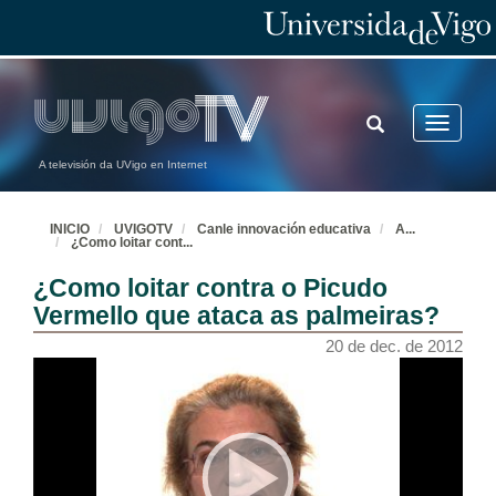
TOGGLE
Toggle
SEARCH
navigatio
A televisión da UVigo en Internet
INICIO
UVIGOTV
Canle innovación educativa
A
...
¿Como loitar cont
...
¿Como loitar contra o Picudo
Vermello que ataca as palmeiras?
20 de dec. de 2012