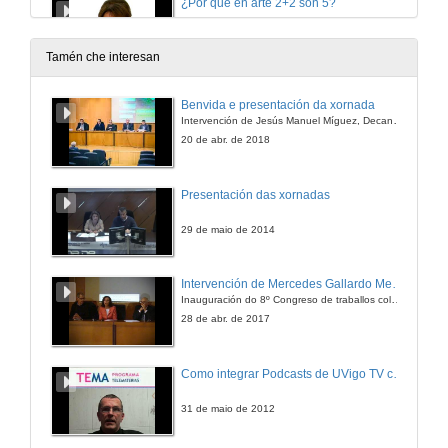
¿Por qué en arte 2+2 son 5?
20 de dec. de 2012
Tamén che interesan
¿Por qué os robots industriais non quitan postos de traballo?
Benvida e presentación da xornada
Intervención de Jesús Manuel Míguez, Decano da Facultade de Bioloxía
20 de dec. de 2012
20 de abr. de 2018
¿Por qué un picosatélite en vez dun satélite grande?
Presentación das xornadas
20 de dec. de 2012
29 de maio de 2014
Agroecoloxía, una opción de futuro
Intervención de Mercedes Gallardo Medina
Inauguración do 8º Congreso de traballos colaborativos
20 de dec. de 2012
28 de abr. de 2017
Paratradución
Como integrar Podcasts de UVigo TV cos camiños de aprendizaxe en FaiTic.
9 de xul. de 2013
31 de maio de 2012