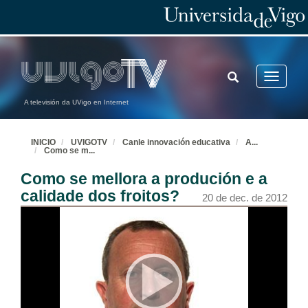
TOGGLE
Toggle
SEARCH
navigatio
A televisión da UVigo en Internet
INICIO
UVIGOTV
Canle innovación educativa
A
...
Como se m
...
Como se mellora a produción e a
calidade dos froitos?
20 de dec. de 2012