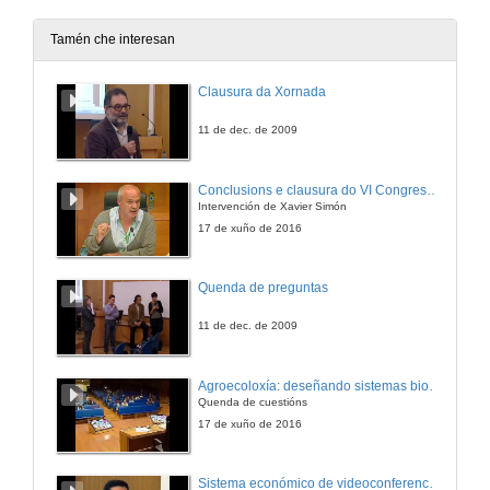
20 de dec. de 2012
Tamén che interesan
¿Por qué os robots industriais non quitan postos de traballo?
Clausura da Xornada
20 de dec. de 2012
11 de dec. de 2009
¿Por qué un picosatélite en vez dun satélite grande?
Conclusions e clausura do VI Congreso Internacional de Agroecoloxía
Intervención de Xavier Simón
20 de dec. de 2012
17 de xuño de 2016
Agroecoloxía, una opción de futuro
Quenda de preguntas
20 de dec. de 2012
11 de dec. de 2009
Paratradución
Agroecoloxía: deseñando sistemas biodiversos e resilientes. Quenda de cuestións
Quenda de cuestións
9 de xul. de 2013
17 de xuño de 2016
Do neurons rest?
Sistema económico de videoconferencia intercampus para a impartición de leccións no Mestrado Interuniversitario de Fotónica e Tecnoloxías do Láser