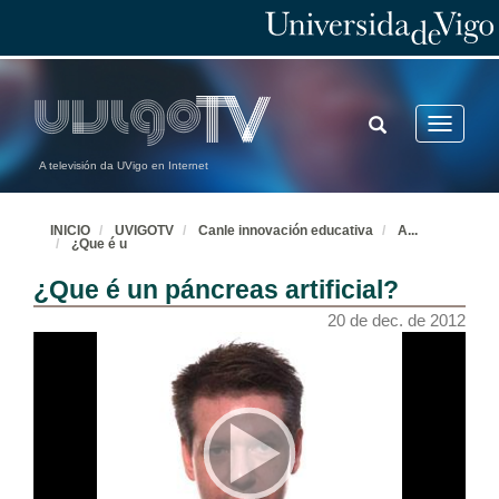
TOGGLE
Toggle
SEARCH
navigatio
A televisión da UVigo en Internet
INICIO
UVIGOTV
Canle innovación educativa
A
...
¿Que é u
¿Que é un páncreas artificial?
20 de dec. de 2012