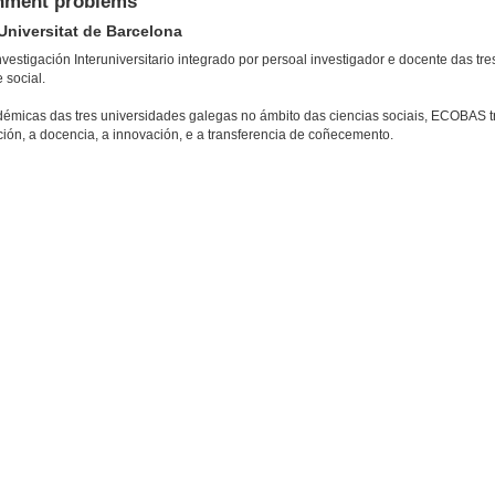
ignment problems
niversitat de Barcelona
stigación Interuniversitario integrado por persoal investigador e docente das tr
 social.
émicas das tres universidades galegas no ámbito das ciencias sociais, ECOBAS tra
ción, a docencia, a innovación, e a transferencia de coñecemento.