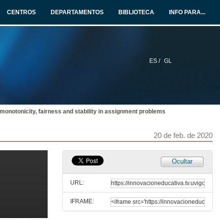
29 de abr. de 2021
CENTROS
DEPARTAMENTOS
BIBLIOTECA
INFO PARA...
Questions. An overview of Entrepreneurship in Albania
29 de abr. de 2021
ES /
GL
Apertura da presentación da 'Sesión informativa sobre o proxecto ECOBAS'
9 de abr. de 2021
 monotonicity, fairness and stability in assignment problems
Sesión informativa sobre o proxecto ECOBAS
Conferencia
9 de abr. de 2021
20 de feb. de 2020
Quenda de preguntas. Novo Proxecto ECOBAS
Ocultar
9 de abr. de 2021
URL:
IFRAME:
Brave Boys and Play-it-Safe Girls: Gender Differences in Willingness to Guess in a Large Scale Natural Field Experiment
Seminarios Ecobas 2020 | Nagore Iriberri Professor at the Department of Foundations of Economic Analysis I at the University of the Basque Country UPV/EHU