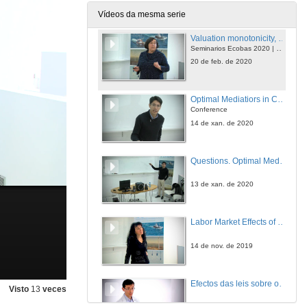
26 de feb. de 2020
Vídeos da mesma serie
Valuation monotonicity, fairness and stability in assignment problems
Seminarios Ecobas 2020 | Marina Núñez School of Economics, Universitat de Barcelona
20 de feb. de 2020
Optimal Mediatiors in Conflict Resolution
Conference
14 de xan. de 2020
Questions. Optimal Mediatiors in Conflict Resolution
13 de xan. de 2020
Labor Market Effects of Reducting the Gender Gap in Parental Leave Entitlements
14 de nov. de 2019
Efectos das leis sobre o uso de cascos de motocicleta, na prevención de mortes: unha avaliación do impacto
Visto
13
veces
4 de xul. de 2019