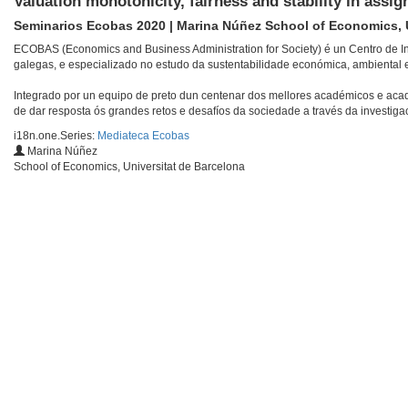
Valuation monotonicity, fairness and stability in ass
Seminarios Ecobas 2020 | Marina Núñez School of Economics, U
ECOBAS (Economics and Business Administration for Society) é un Centro de Inve
galegas, e especializado no estudo da sustentabilidade económica, ambiental e
Integrado por un equipo de preto dun centenar dos mellores académicos e acad
de dar resposta ós grandes retos e desafíos da sociedade a través da investiga
i18n.one.Series:
Mediateca Ecobas
Marina Núñez
School of Economics, Universitat de Barcelona