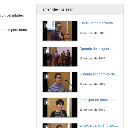
Tamén che interesan
es universidades
Clausura da Xornada
balla para tratar
11 de dec. de 2009
Quenda de preguntas
11 de dec. de 2009
Sistema económico de videoconferencia intercampus para a impartición de leccións no Mestrado Interuniversitario de Fotónica e Tecnoloxías do Láser
11 de dec. de 2009
Participar no ámbito profesional antes de rematar a carreira. A xestión cultural en Belas Artes
11 de dec. de 2009
Eficacia da aprendizaxe cooperativa e por tarefas: experiencia nunha materia adaptada ao EEES