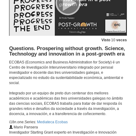
5 de nov. de 2021
Presentation of Gennaro Ascione
27 de out. de 2021
Visto
10
veces
Questions. Prospering without growth. Science,
Unthinking "Capital": a teratologic approach to concept formation
Mediateca Ecobas (Economics and Business Administration for Society)
Technology and innovation in a post-growth era
27 de out. de 2021
ECOBAS (Economics and Business Administration for Society) é un
Centro de Investigación Interuniversitario integrado por persoal
investigador e docente das tres universidades galegas, e
Questions and answers. Unthinking "Capital": a teratologic approach to concept formation
especializado no estudo da sustentabilidade económica, ambiental e
social.
27 de out. de 2021
Integrado por un equipo de preto dun centenar dos mellores
académicos e académicas das tres universidades galegas no ámbito
Presentación de Carlos Hervés
das ciencias sociais, ECOBAS traballa para tratar de dar resposta ós
grandes retos e desafíos da sociedade a través da investigación, a
15 de out. de 2021
docencia, a innovación, e a transferencia de coñecemento.
i18n.one.Series:
Mediateca Ecobas
Mario Pansera
On Coase's ideas. Pricing Externalities and redistributive effects
Investigador Starting Grant experto en Investigación e Innovación
Conferencia