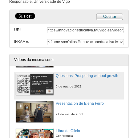
Responsable, Universidade de Vigo
15 de out. de 2021
Ocultar
Questions. On Coase's ideas. Pricing Externalities and redistributive effects
URL:
15 de out. de 2021
IFRAME:
Prospering without growth. Science, Technology and innovation in a post-growth era
Conference
5 de out. de 2021
Vídeos da mesma serie
Questions. Prospering without growth. Science, Technology and innovation in a post-growth era
5 de out. de 2021
Presentación de Elena Ferro
21 de set. de 2021
Libra de Oficio
Conferencia