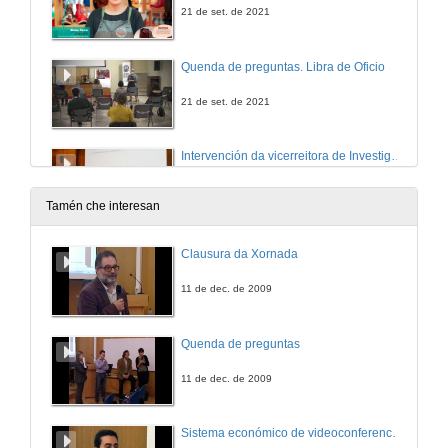
21 de set. de 2021
Quenda de preguntas. Libra de Oficio
21 de set. de 2021
Intervención da vicerreitora de Investigación, Belén Rubio
17 de set. de 2021
Tamén che interesan
Presentación de Antón Costas, catedrático de Política Económica e presidente do Consello Económico e Social de España
Clausura da Xornada
17 de set. de 2021
11 de dec. de 2009
El reto de construír un contrato social justo y sostenible
Quenda de preguntas
Antón Costas Catedrático de Política Económica e presidente do Consello Económico e Social de España, reivindica o contrato social para garantir un funcionamento sostible da economía de mercado e para previr a barbarie política, ademais de incidir na importancia de sostenibilidade social e na necesidade de recuperar a prosperidade compartida.
17 de set. de 2021
11 de dec. de 2009
Quenda de preguntas. O reto de construír un contrato social xusto e sostible
Sistema económico de videoconferencia intercampus para a impartición de leccións no Mestrado Interuniversitario de Fotónica e Tecnoloxías do Láser