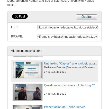
Departament of Human and Social Sciences, University of Naples
Conferencia
(Italia)
5 de nov. de 2021
Ocultar
Quenda de preguntas. Competencia e desigualdade de xénero: unha análise integral de efectos e mecanismos
URL:
5 de nov. de 2021
IFRAME:
Presentation of Gennaro Ascione
27 de out. de 2021
Vídeos da mesma serie
Unthinking "Capital": a teratologic approach to concept formation
Mediateca Ecobas (Economics and Business Administration for Society)
27 de out. de 2021
Questions and answers. Unthinking "Capital": a teratologic approach to concept formation
27 de out. de 2021
Presentación de Carlos Hervés