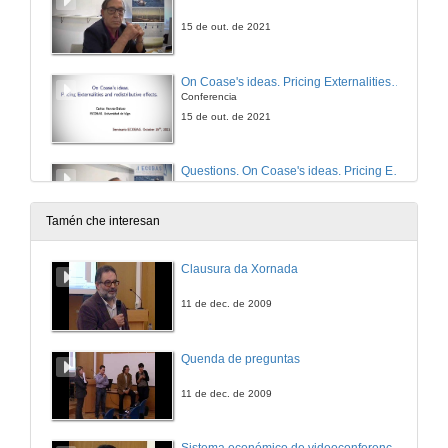
15 de out. de 2021
On Coase's ideas. Pricing Externalities and redistributive effects
Conferencia
15 de out. de 2021
Questions. On Coase's ideas. Pricing Externalities and redistributive effects
15 de out. de 2021
Tamén che interesan
Prospering without growth. Science, Technology and innovation in a post-growth era
Clausura da Xornada
Conference
5 de out. de 2021
11 de dec. de 2009
Questions. Prospering without growth. Science, Technology and innovation in a post-growth era
Quenda de preguntas
5 de out. de 2021
11 de dec. de 2009
Presentación de Elena Ferro