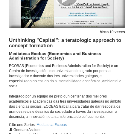
Conference
11 de mar. de 2022
questions. The impact of climate transition risks on financial stability. A systemic risk approach
Visto
10
veces
11 de mar. de 2022
Unthinking "Capital": a teratologic approach to
concept formation
Presentación de Francisco Gómez Martínez
Mediateca Ecobas (Economics and Business
Administration for Society)
21 de xan. de 2022
ECOBAS (Economics and Business Administration for Society) é un
Centro de Investigación Interuniversitario integrado por persoal
investigador e docente das tres universidades galegas, e
The impact of group identity on social responsibility and welfare in experimental markets
especializado no estudo da sustentabilidade económica, ambiental e
Conference
social.
21 de xan. de 2022
Integrado por un equipo de preto dun centenar dos mellores
académicos e académicas das tres universidades galegas no ámbito
Questions. The impact of group identity on social responsibility and welfare in experimental markets
das ciencias sociais, ECOBAS traballa para tratar de dar resposta ós
grandes retos e desafíos da sociedade a través da investigación, a
21 de xan. de 2022
docencia, a innovación, e a transferencia de coñecemento.
i18n.one.Series:
Mediateca Ecobas
Gennaro Ascione
Competencia e desigualdade de xénero: unha análise integral de efectos e mecanismos