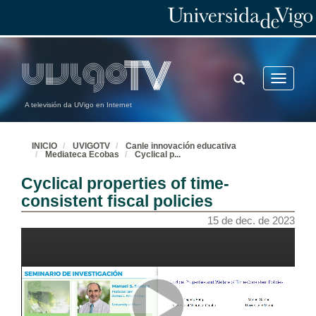
TOGGLE
Toggle
SEARCH
navigatio
A televisión da UVigo en Internet
INICIO
UVIGOTV
Canle innovación educativa
Mediateca Ecobas
Cyclical p
...
Cyclical properties of time-
consistent fiscal policies
15 de dec. de 2023