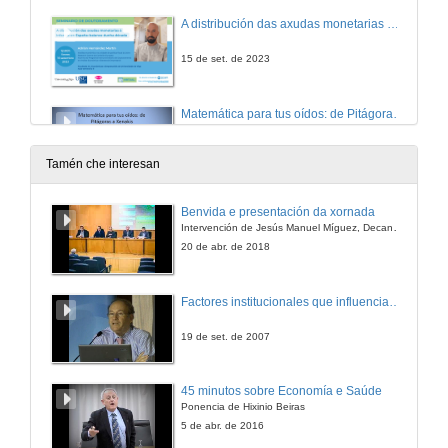
A distribución das axudas monetarias á infancia en España: balance dunha década
15 de set. de 2023
Matemática para tus oídos: de Pitágoras a Xenakis
Conferencia
15 de dec. de 2022
Tamén che interesan
Quenda de preguntas. Matemática para tus oídos: de Pitágoras a Xenakis
Benvida e presentación da xornada
Intervención de Jesús Manuel Míguez, Decano da Facultade de Bioloxía
15 de dec. de 2022
20 de abr. de 2018
Xestión das restricións financeiras nas empresas de nova creación: examinando o papel do control do fluxo de caixa e da intuición
Factores institucionales que influencian o rendemento académico dos alumnos e a duración efectiva dos estudios de enxeñería industrial
9 de dec. de 2022
19 de set. de 2007
Researching violent contexts: A call for political reflexivity
45 minutos sobre Economía e Saúde
Conference
Ponencia de Hixinio Beiras
21 de xuño de 2022
5 de abr. de 2016