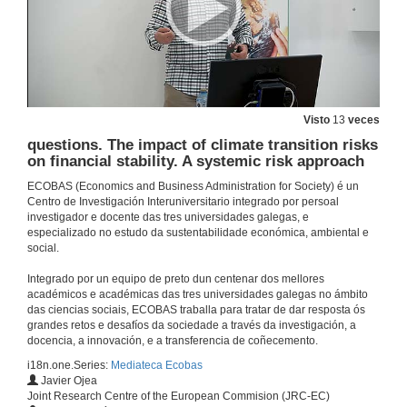
2 de nov. de 2023
A distribución das axudas monetarias á infancia en España: balance dunha década
15 de set. de 2023
Visto
13
veces
questions. The impact of climate transition risks
Matemática para tus oídos: de Pitágoras a Xenakis
on financial stability. A systemic risk approach
Conferencia
ECOBAS (Economics and Business Administration for Society) é un
15 de dec. de 2022
Centro de Investigación Interuniversitario integrado por persoal
investigador e docente das tres universidades galegas, e
especializado no estudo da sustentabilidade económica, ambiental e
Quenda de preguntas. Matemática para tus oídos: de Pitágoras a Xenakis
social.
15 de dec. de 2022
Integrado por un equipo de preto dun centenar dos mellores
académicos e académicas das tres universidades galegas no ámbito
das ciencias sociais, ECOBAS traballa para tratar de dar resposta ós
Xestión das restricións financeiras nas empresas de nova creación: examinando o papel do control do fluxo de caixa e da intuición
grandes retos e desafíos da sociedade a través da investigación, a
docencia, a innovación, e a transferencia de coñecemento.
9 de dec. de 2022
i18n.one.Series:
Mediateca Ecobas
Javier Ojea
Joint Research Centre of the European Commision (JRC-EC)
Researching violent contexts: A call for political reflexivity