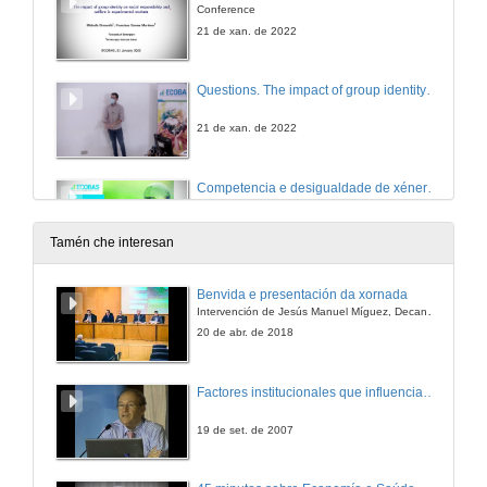
Conference
21 de xan. de 2022
Questions. The impact of group identity on social responsibility and welfare in experimental markets
21 de xan. de 2022
Competencia e desigualdade de xénero: unha análise integral de efectos e mecanismos
Conferencia
5 de nov. de 2021
Tamén che interesan
Quenda de preguntas. Competencia e desigualdade de xénero: unha análise integral de efectos e mecanismos
Benvida e presentación da xornada
Intervención de Jesús Manuel Míguez, Decano da Facultade de Bioloxía
5 de nov. de 2021
20 de abr. de 2018
Presentation of Gennaro Ascione
Factores institucionales que influencian o rendemento académico dos alumnos e a duración efectiva dos estudios de enxeñería industrial
27 de out. de 2021
19 de set. de 2007
Unthinking "Capital": a teratologic approach to concept formation