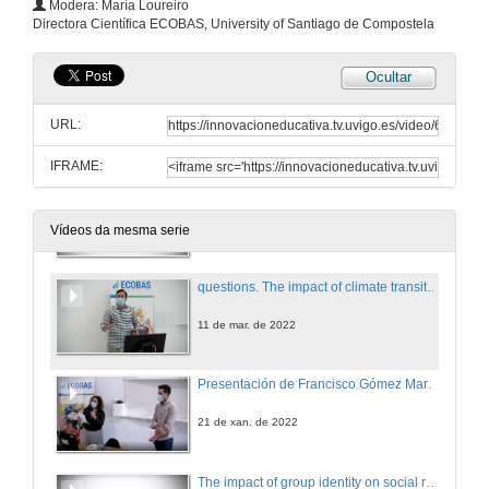
Modera: María Loureiro
Conference
Directora Científica ECOBAS, University of Santiago de Compostela
21 de xuño de 2022
Ocultar
Questions Researching violent contexts: A call for political reflexivity
URL:
21 de xuño de 2022
IFRAME:
The impact of climate transition risks on financial stability. A systemic risk approach
Conference
11 de mar. de 2022
Vídeos da mesma serie
questions. The impact of climate transition risks on financial stability. A systemic risk approach
11 de mar. de 2022
Presentación de Francisco Gómez Martínez
21 de xan. de 2022
The impact of group identity on social responsibility and welfare in experimental markets