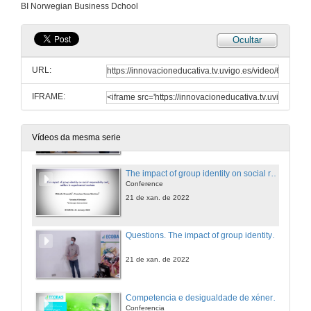
BI Norwegian Business Dchool
11 de mar. de 2022
Ocultar
questions. The impact of climate transition risks on financial stability. A systemic risk approach
URL:
11 de mar. de 2022
IFRAME:
Presentación de Francisco Gómez Martínez
21 de xan. de 2022
Vídeos da mesma serie
The impact of group identity on social responsibility and welfare in experimental markets
Conference
21 de xan. de 2022
Questions. The impact of group identity on social responsibility and welfare in experimental markets
21 de xan. de 2022
Competencia e desigualdade de xénero: unha análise integral de efectos e mecanismos
Conferencia