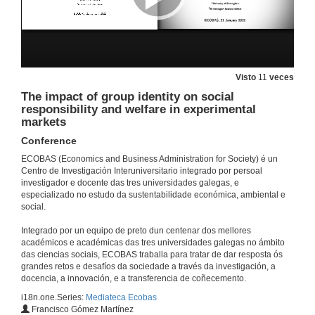
15 de dec. de 2022
Quenda de preguntas. Matemática para tus oídos: de Pitágoras a Xenakis
15 de dec. de 2022
Visto
11
veces
The impact of group identity on social
responsibility and welfare in experimental
Xestión das restricións financeiras nas empresas de nova creación: examinando o papel do control do fluxo de caixa e da intuición
markets
9 de dec. de 2022
Conference
ECOBAS (Economics and Business Administration for Society) é un
Centro de Investigación Interuniversitario integrado por persoal
Researching violent contexts: A call for political reflexivity
investigador e docente das tres universidades galegas, e
Conference
especializado no estudo da sustentabilidade económica, ambiental e
21 de xuño de 2022
social.
Integrado por un equipo de preto dun centenar dos mellores
Questions Researching violent contexts: A call for political reflexivity
académicos e académicas das tres universidades galegas no ámbito
das ciencias sociais, ECOBAS traballa para tratar de dar resposta ós
21 de xuño de 2022
grandes retos e desafíos da sociedade a través da investigación, a
docencia, a innovación, e a transferencia de coñecemento.
i18n.one.Series:
Mediateca Ecobas
The impact of climate transition risks on financial stability. A systemic risk approach
Francisco Gómez Martínez
Conference