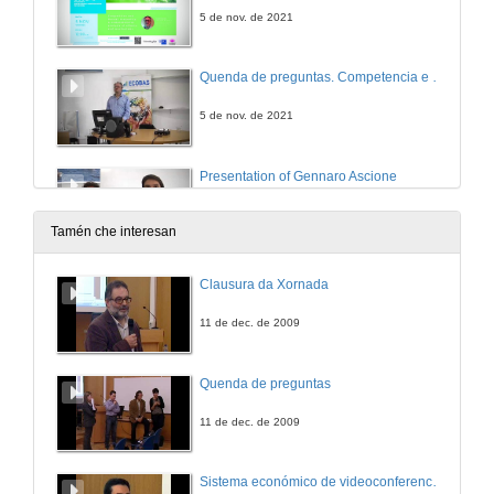
5 de nov. de 2021
Quenda de preguntas. Competencia e desigualdade de xénero: unha análise integral de efectos e mecanismos
5 de nov. de 2021
Presentation of Gennaro Ascione
27 de out. de 2021
Tamén che interesan
Unthinking "Capital": a teratologic approach to concept formation
Clausura da Xornada
Mediateca Ecobas (Economics and Business Administration for Society)
27 de out. de 2021
11 de dec. de 2009
Questions and answers. Unthinking "Capital": a teratologic approach to concept formation
Quenda de preguntas
27 de out. de 2021
11 de dec. de 2009
Presentación de Carlos Hervés
Sistema económico de videoconferencia intercampus para a impartición de leccións no Mestrado Interuniversitario de Fotónica e Tecnoloxías do Láser