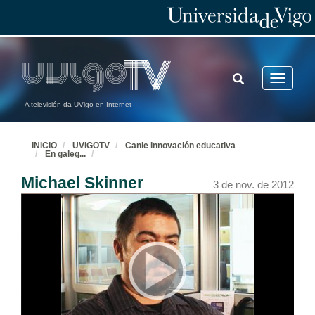
TOGGLE
Toggle
SEARCH
navigatio
A televisión da UVigo en Internet
INICIO
UVIGOTV
Canle innovación educativa
En galeg
...
Michael Skinner
3 de nov. de 2012