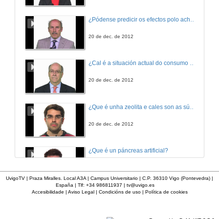
Manuel Vicente
¿Pódense predicir os efectos polo achegamento á Terra dos asteroides?
3 de nov. de 2012
20 de dec. de 2012
Marilar Aleixandre
¿Cal é a situación actual do consumo cinematográfico?
3 de nov. de 2012
20 de dec. de 2012
Apertura do acto.
¿Que é unha zeolita e cales son as súas aplicacións?
27 de dec. de 2012
20 de dec. de 2012
Asociación da lingua a valores positivos.
¿Que é un páncreas artificial?
27 de dec. de 2012
20 de dec. de 2012
UvigoTV | Praza Miralles. Local A3A | Campus Universitario | C.P. 36310 Vigo (Pontevedra) |
España | Tlf: +34 986811937 |
tv@uvigo.es
A lingua galega en todos os espazos de uso.
Accesibilidade
|
Aviso Legal
|
Condicións de uso
|
Política de cookies
¿Por que ten un palé unha medida estándar?
27 de dec. de 2012
20 de dec. de 2012