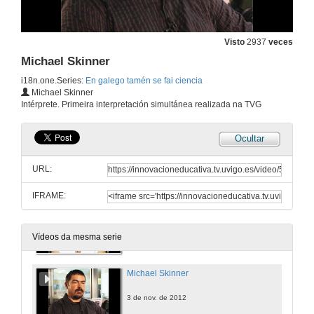
Visto
2937
veces
Michael Skinner
i18n.one.Series:
En galego tamén se fai ciencia
En galego tamén se fai ciencia
Michael Skinner
Intérprete. Primeira interpretación simultánea realizada na TVG
3 de nov. de 2012
Ocultar
Mateo Pérez
URL:
3 de nov. de 2012
IFRAME:
Patricia Buján
3 de nov. de 2012
Vídeos da mesma serie
Michael Skinner
3 de nov. de 2012