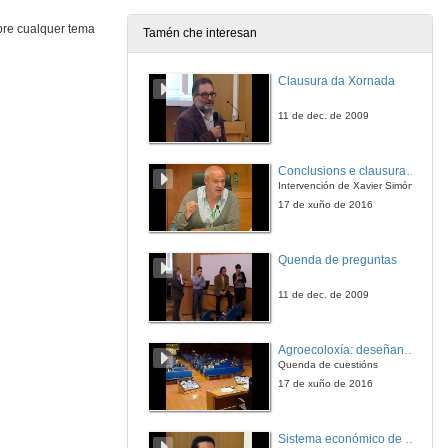
20 de dec. de 2012
bre cualquer tema
Tamén che interesan
¿Por qué os robots industriais non quitan postos de traballo?
Clausura da Xornada
20 de dec. de 2012
11 de dec. de 2009
¿Por qué un picosatélite en vez dun satélite grande?
Conclusions e clausura do VI Congreso Internacional de Agroecoloxía
Intervención de Xavier Simón
20 de dec. de 2012
17 de xuño de 2016
Agroecoloxía, una opción de futuro
Quenda de preguntas
20 de dec. de 2012
11 de dec. de 2009
Paratradución
Agroecoloxía: deseñando sistemas biodiversos e resilientes. Quenda de cuestións
Quenda de cuestións
9 de xul. de 2013
17 de xuño de 2016
Do neurons rest?
Sistema económico de videoconferencia intercampus para a impartición de leccións no Mestrado Interuniversitario de Fotónica e Tecnoloxías do Láser