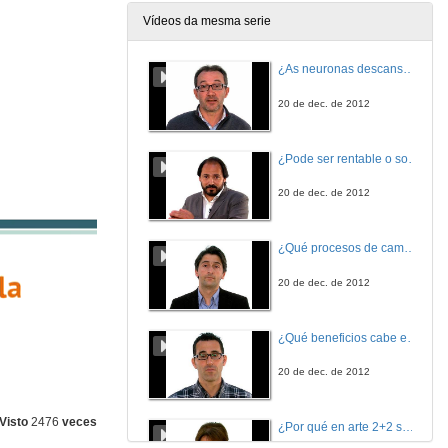
Vídeos da mesma serie
¿As neuronas descansan?
20 de dec. de 2012
¿Pode ser rentable o software libre?
20 de dec. de 2012
¿Qué procesos de cambio global afectan os ecosistemas mariños?
20 de dec. de 2012
¿Qué beneficios cabe esperar das nanotecnoloxías para consumidores e sociedade?
20 de dec. de 2012
Visto
2476
veces
¿Por qué en arte 2+2 son 5?