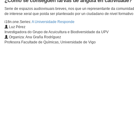
¿Como se conseguen larvas de anguía en catividade?
Serie de espazos audiovisuais breves, nos que un representante da comunidade
de interese xeral que poida ser plantexado por un ciudadano de nivel formativo 
i18n.one.Series:
A Universidade Responde
Luz Pérez
Investigadora do Grupo de Acuicultura e Biodiversidade da UPV
Organiza: Ana Graña Rodríguez
Profesora Facultade de Químicas, Universidade de Vigo