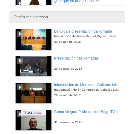
¿Por qué en arte 2+2 son 5?
20 de dec. de 2012
Tamén che interesan
¿Por qué os robots industriais non quitan postos de traballo?
Benvida e presentación da xornada
Intervención de Jesús Manuel Míguez, Decano da Facultade de Bioloxía
20 de dec. de 2012
20 de abr. de 2018
¿Por qué un picosatélite en vez dun satélite grande?
Presentación das xornadas
20 de dec. de 2012
29 de maio de 2014
Agroecoloxía, una opción de futuro
Intervención de Mercedes Gallardo Medina
Inauguración do 8º Congreso de traballos colaborativos
20 de dec. de 2012
28 de abr. de 2017
Paratradución
Como integrar Podcasts de UVigo TV cos camiños de aprendizaxe en FaiTic.
9 de xul. de 2013
31 de maio de 2012