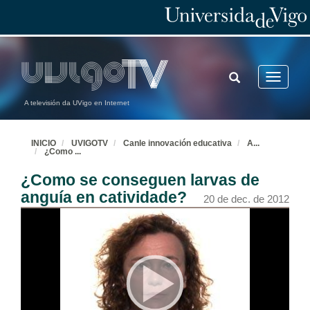
TOGGLE
Toggle
SEARCH
navigatio
A televisión da UVigo en Internet
INICIO
UVIGOTV
Canle innovación educativa
A
...
¿Como
...
¿Como se conseguen larvas de
anguía en catividade?
20 de dec. de 2012