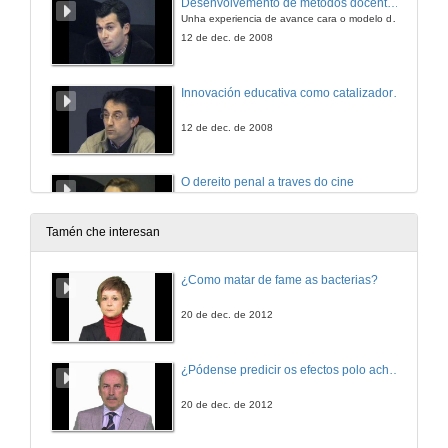
Desenvolvemento de métodos docentes e cooperativos para a formación en competencias na Economía aplicada:
Unha experiencia de avance cara o modelo do EEES
12 de dec. de 2008
Innovación educativa como catalizadora de colaboración. Exemplo na Universidade de Vigo
12 de dec. de 2008
O dereito penal a traves do cine
A proxección cinematográfica como soporte pedagóxico no ensino do dereito penal
12 de dec. de 2008
Tamén che interesan
Expectativas, esperiencias e competencias do alumnado sobre o uso da plataforma de teleformación TEMA na Facultade de Ciencias e do Deporte
¿Como matar de fame as bacterias?
12 de dec. de 2008
20 de dec. de 2012
Estratexias da divulgación científica utilizados como recursos didácticos no ámbito científico-tecnolóxico
¿Pódense predicir os efectos polo achegamento á Terra dos asteroides?
12 de dec. de 2008
20 de dec. de 2012