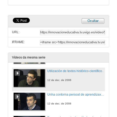
Unha aproximación multidisciplinar ó estudo da literatura
12 de dec. de 2008
Ocultar
Unha alternativa de ensinanza-aprendizaxe en Econometría
URL:
12 de dec. de 2008
IFRAME:
Xornadas de introdución ás técnicas de traballo universitario:
Unha experiencia para o alumnado de 1º curso da Licenciatura en Ciencias da Actividade Física e do Deporte
12 de dec. de 2008
Vídeos da mesma serie
Utilización de textos histórico-científicos na aula
12 de dec. de 2008
Unha contorna persoal de aprendizaxe para o ensino da estatística
12 de dec. de 2008