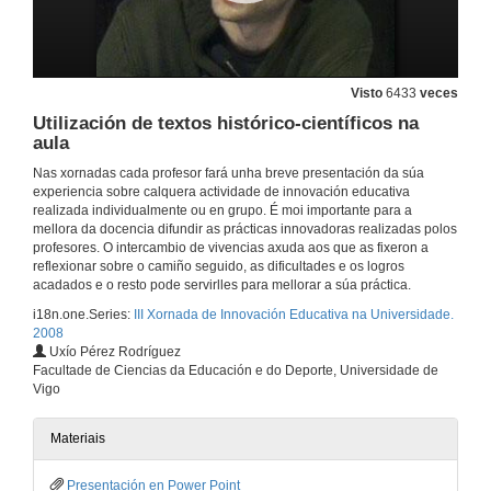
Reducir esixencias e traballar as motivacións para lograr unha maior aprendizaxe
12 de dec. de 2008
Visto
6433
veces
Experiencia de innovación educativa no espazo de Formación Aberta de Maiores na Universidade de Vigo
Utilización de textos histórico-científicos na
aula
12 de dec. de 2008
Nas xornadas cada profesor fará unha breve presentación da súa
experiencia sobre calquera actividade de innovación educativa
Actividades prácticas innovadoras na formación dos mestres
realizada individualmente ou en grupo. É moi importante para a
mellora da docencia difundir as prácticas innovadoras realizadas polos
12 de dec. de 2008
profesores. O intercambio de vivencias axuda aos que as fixeron a
reflexionar sobre o camiño seguido, as dificultades e os logros
acadados e o resto pode servirlles para mellorar a súa práctica.
A plataforma TEMA. Unha experiencia de formación permanente no profesorado da Facultade de Ciencias da Educación e do Deporte
i18n.one.Series:
III Xornada de Innovación Educativa na Universidade.
2008
12 de dec. de 2008
Uxío Pérez Rodríguez
Facultade de Ciencias da Educación e do Deporte, Universidade de
Vigo
Unha experiencia de aprendizaxe colaborativa en Dereito Romano
12 de dec. de 2008
Materiais
Presentación en Power Point