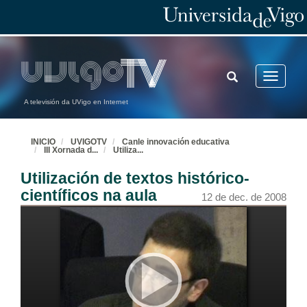
TOGGLE
Toggle
SEARCH
navigatio
A televisión da UVigo en Internet
INICIO
UVIGOTV
Canle innovación educativa
III Xornada d
...
Utiliza
...
Utilización de textos histórico-
Novas técnicas de aprendizaxe baseadas na colaboración co tecido empresarial do contorno universitario
científicos na aula
12 de dec. de 2008
12 de dec. de 2008
O uso de TEMA como ferramenta didáctica na Licenciatura de Tradución e Interpretación
12 de dec. de 2008