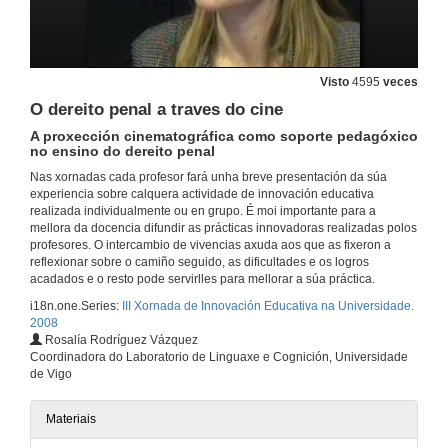
Unha experiencia de aprendizaxe colaborativa en Dereito Romano
12 de dec. de 2008
Visto
4595
veces
O dereito penal a traves do cine
Unha aproximación multidisciplinar ó estudo da literatura
A proxección cinematográfica como soporte pedagóxico
12 de dec. de 2008
no ensino do dereito penal
Nas xornadas cada profesor fará unha breve presentación da súa
experiencia sobre calquera actividade de innovación educativa
Unha alternativa de ensinanza-aprendizaxe en Econometría
realizada individualmente ou en grupo. É moi importante para a
mellora da docencia difundir as prácticas innovadoras realizadas polos
12 de dec. de 2008
profesores. O intercambio de vivencias axuda aos que as fixeron a
reflexionar sobre o camiño seguido, as dificultades e os logros
acadados e o resto pode servirlles para mellorar a súa práctica.
Xornadas de introdución ás técnicas de traballo universitario:
Unha experiencia para o alumnado de 1º curso da Licenciatura en Ciencias da Actividade Física e do Deporte
i18n.one.Series:
III Xornada de Innovación Educativa na Universidade.
2008
12 de dec. de 2008
Rosalía Rodríguez Vázquez
Coordinadora do Laboratorio de Linguaxe e Cognición, Universidade
de Vigo
Utilización de textos histórico-científicos na aula
12 de dec. de 2008
Materiais