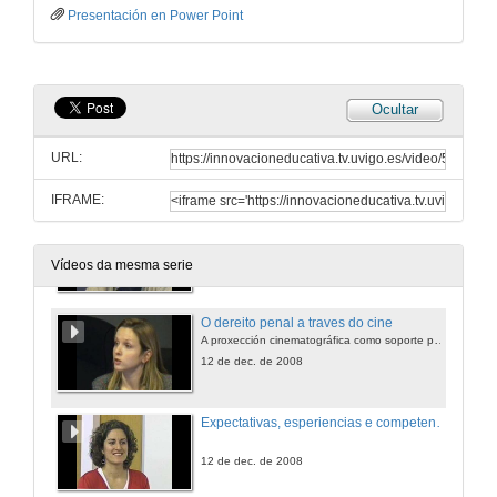
Presentación en Power Point
Unha contorna persoal de aprendizaxe para o ensino da estatística
12 de dec. de 2008
Ocultar
Desenvolvemento de métodos docentes e cooperativos para a formación en competencias na Economía aplicada:
Unha experiencia de avance cara o modelo do EEES
URL:
12 de dec. de 2008
IFRAME:
Innovación educativa como catalizadora de colaboración. Exemplo na Universidade de Vigo
12 de dec. de 2008
Vídeos da mesma serie
O dereito penal a traves do cine
A proxección cinematográfica como soporte pedagóxico no ensino do dereito penal
12 de dec. de 2008
Expectativas, esperiencias e competencias do alumnado sobre o uso da plataforma de teleformación TEMA na Facultade de Ciencias e do Deporte
12 de dec. de 2008