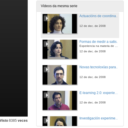
12 de dec. de 2008
Vídeos da mesma serie
Actuacións de coordinación horizontal na Facultade de Ciencias da Educación e do Deporte
12 de dec. de 2008
Formas de medir a satisfación alumno-profesor:
Experiencia na materia de Estadística III de A.D.E
12 de dec. de 2008
Novas tecnoloxías para o ensino da astronomía
12 de dec. de 2008
E-learning 2.0: experiencias docentes na universidade
12 de dec. de 2008
Investigación experimental de radiocomunicación nas aulas
Visto
8385
veces