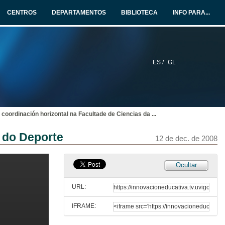
12 de dec. de 2008
CENTROS
DEPARTAMENTOS
BIBLIOTECA
INFO PARA...
Zig-Zag: o primeiro programa IPTV de divulgación científica na Internet dedicado á tradución
12 de dec. de 2008
ES /
GL
O emprego da lista de correo electrónico da plataforma TEMA en varios cursos da Licenciatura de Filoloxía Inglesa:
Garantizando a organización de cursos mixtos e presenciais con apoio virtual.
12 de dec. de 2008
 coordinación horizontal na Facultade de Ciencias da
...
Estratexia para optimizar o traballo en grupo dos alumnos durante a elaboración dunha monografía
e do Deporte
12 de dec. de 2008
12 de dec. de 2008
Adaptación da materia Xenética xeral de 2º de Bioloxía ao EEES
Ocultar
12 de dec. de 2008
URL:
IFRAME:
Cuestionarios de autoavaliación na plataforma TEMA