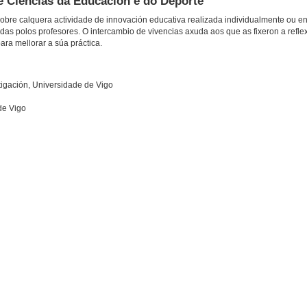
e Ciencias da Educación e do Deporte
obre calquera actividade de innovación educativa realizada individualmente ou en
adas polos profesores. O intercambio de vivencias axuda aos que as fixeron a refle
ara mellorar a súa práctica.
igación, Universidade de Vigo
de Vigo