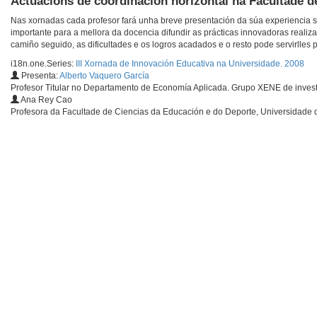
Actuacións de coordinación horizontal na Facultade d
Nas xornadas cada profesor fará unha breve presentación da súa experiencia s
importante para a mellora da docencia difundir as prácticas innovadoras realiz
camiño seguido, as dificultades e os logros acadados e o resto pode servirlles p
i18n.one.Series:
III Xornada de Innovación Educativa na Universidade. 2008
Presenta:
Alberto Vaquero García
Profesor Titular no Departamento de Economía Aplicada. Grupo XENE de invest
Ana Rey Cao
Profesora da Facultade de Ciencias da Educación e do Deporte, Universidade 