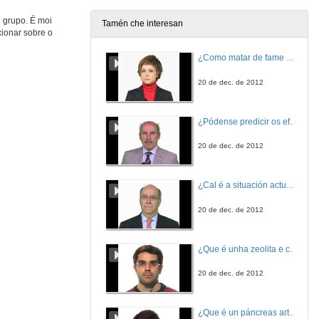
12 de dec. de 2008
 grupo. É moi
Tamén che interesan
xionar sobre o
Deseño e posta en marcha da materia de Bioinorgánica na Licenciatura de Química utilizando novos modelos docentes
¿Como matar de fame as bacterias?
12 de dec. de 2008
20 de dec. de 2012
Hot potatoes: unha aplicación para crear exercicios interactivos
¿Pódense predicir os efectos polo achegamento á Terra dos asteroides?
12 de dec. de 2008
20 de dec. de 2012
Experiencia de posta en práctica do EEES dende a materia de Desenvolvemento psicomotor
¿Cal é a situación actual do consumo cinematográfico?
12 de dec. de 2008
20 de dec. de 2012
A tradución de material matemática como elemento formativo
¿Que é unha zeolita e cales son as súas aplicacións?
12 de dec. de 2008
20 de dec. de 2012
¿Que é un páncreas artificial?