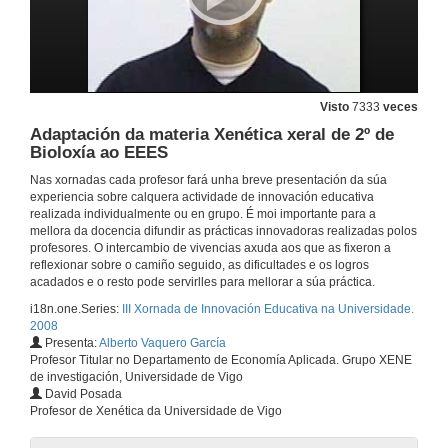
12 de dec. de 2008
O dereito penal a traves do cine
A proxección cinematográfica como soporte pedagóxico no ensino do dereito penal
12 de dec. de 2008
Visto
7333
veces
Adaptación da materia Xenética xeral de 2º de
Expectativas, esperiencias e competencias do alumnado sobre o uso da plataforma de teleformación TEMA na Facultade de Ciencias e do Deporte
Bioloxía ao EEES
Nas xornadas cada profesor fará unha breve presentación da súa
12 de dec. de 2008
experiencia sobre calquera actividade de innovación educativa
realizada individualmente ou en grupo. É moi importante para a
mellora da docencia difundir as prácticas innovadoras realizadas polos
Estratexias da divulgación científica utilizados como recursos didácticos no ámbito científico-tecnolóxico
profesores. O intercambio de vivencias axuda aos que as fixeron a
reflexionar sobre o camiño seguido, as dificultades e os logros
12 de dec. de 2008
acadados e o resto pode servirlles para mellorar a súa práctica.
i18n.one.Series:
III Xornada de Innovación Educativa na Universidade.
2008
A ensinanza da Economía no Programa de Maiores da Universidade de Vigo
Presenta:
Alberto Vaquero García
Profesor Titular no Departamento de Economía Aplicada. Grupo XENE
12 de dec. de 2008
de investigación, Universidade de Vigo
David Posada
Profesor de Xenética da Universidade de Vigo
O SEEQ como instrumento de valoración da ensinanza: Primeiros resultados