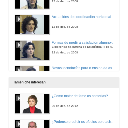
12 de dec. de 2008
Actuacións de coordinación horizontal na Facultade de Ciencias da Educación e do Deporte
12 de dec. de 2008
Formas de medir a satisfación alumno-profesor:
Experiencia na materia de Estadística III de A.D.E
12 de dec. de 2008
Novas tecnoloxías para o ensino da astronomía
12 de dec. de 2008
Tamén che interesan
E-learning 2.0: experiencias docentes na universidade
¿Como matar de fame as bacterias?
12 de dec. de 2008
20 de dec. de 2012
Investigación experimental de radiocomunicación nas aulas
¿Pódense predicir os efectos polo achegamento á Terra dos asteroides?