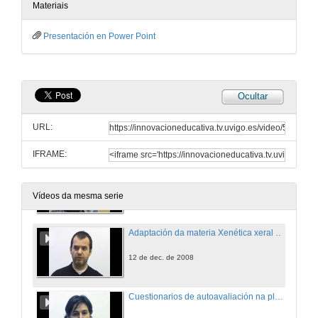
12 de dec. de 2008
Materiais
Presentación en Power Point
Zig-Zag: o primeiro programa IPTV de divulgación científica na Internet dedicado á tradución
12 de dec. de 2008
Ocultar
O emprego da lista de correo electrónico da plataforma TEMA en varios cursos da Licenciatura de Filoloxía Inglesa:
Garantizando a organización de cursos mixtos e presenciais con apoio virtual.
URL:
12 de dec. de 2008
IFRAME:
Estratexia para optimizar o traballo en grupo dos alumnos durante a elaboración dunha monografía
12 de dec. de 2008
Vídeos da mesma serie
Adaptación da materia Xenética xeral de 2º de Bioloxía ao EEES
12 de dec. de 2008
Cuestionarios de autoavaliación na plataforma TEMA