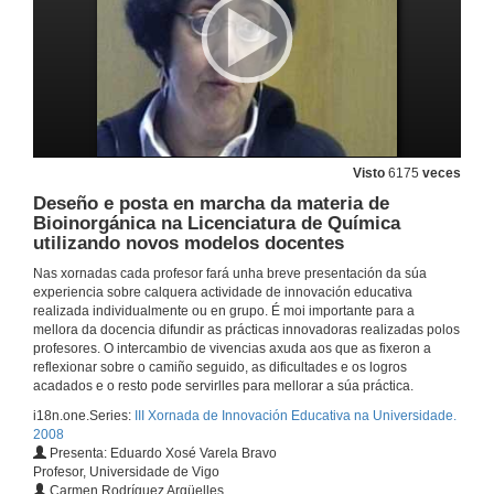
O emprego da lista de correo electrónico da plataforma TEMA en varios cursos da Licenciatura de Filoloxía Inglesa:
Garantizando a organización de cursos mixtos e presenciais con apoio virtual.
12 de dec. de 2008
Estratexia para optimizar o traballo en grupo dos alumnos durante a elaboración dunha monografía
12 de dec. de 2008
Visto
6175
veces
Deseño e posta en marcha da materia de
Bioinorgánica na Licenciatura de Química
Adaptación da materia Xenética xeral de 2º de Bioloxía ao EEES
utilizando novos modelos docentes
12 de dec. de 2008
Nas xornadas cada profesor fará unha breve presentación da súa
experiencia sobre calquera actividade de innovación educativa
realizada individualmente ou en grupo. É moi importante para a
Cuestionarios de autoavaliación na plataforma TEMA
mellora da docencia difundir as prácticas innovadoras realizadas polos
profesores. O intercambio de vivencias axuda aos que as fixeron a
reflexionar sobre o camiño seguido, as dificultades e os logros
12 de dec. de 2008
acadados e o resto pode servirlles para mellorar a súa práctica.
i18n.one.Series:
III Xornada de Innovación Educativa na Universidade.
Actuacións de coordinación horizontal na Facultade de Ciencias da Educación e do Deporte
2008
Presenta: Eduardo Xosé Varela Bravo
12 de dec. de 2008
Profesor, Universidade de Vigo
Carmen Rodríguez Argüelles