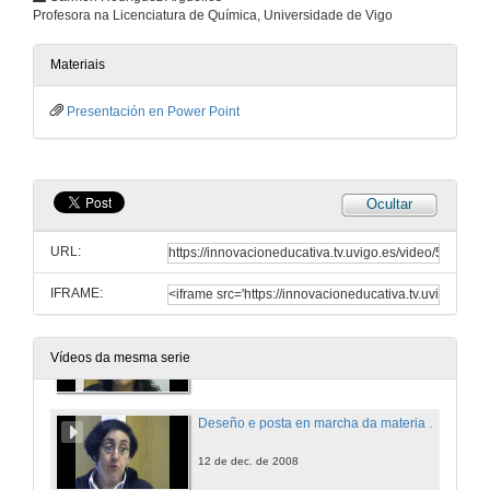
Profesora na Licenciatura de Química, Universidade de Vigo
Formas de medir a satisfación alumno-profesor:
Experiencia na materia de Estadística III de A.D.E
Materiais
12 de dec. de 2008
Presentación en Power Point
Novas tecnoloxías para o ensino da astronomía
12 de dec. de 2008
Ocultar
E-learning 2.0: experiencias docentes na universidade
URL:
12 de dec. de 2008
IFRAME:
Investigación experimental de radiocomunicación nas aulas
Vídeos da mesma serie
12 de dec. de 2008
Deseño e posta en marcha da materia de Bioinorgánica na Licenciatura de Química utilizando novos modelos docentes
12 de dec. de 2008