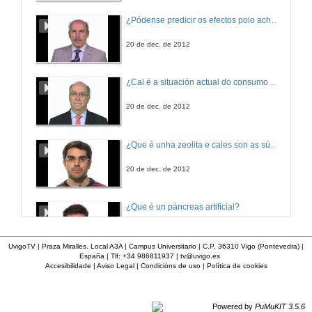
¿Pódense predicir os efectos polo achegamento á Terra dos asteroides?
20 de dec. de 2012
¿Cal é a situación actual do consumo cinematográfico?
20 de dec. de 2012
¿Que é unha zeolita e cales son as súas aplicacións?
20 de dec. de 2012
¿Que é un páncreas artificial?
20 de dec. de 2012
UvigoTV | Praza Miralles. Local A3A | Campus Universitario | C.P. 36310 Vigo (Pontevedra) |
España | Tlf: +34 986811937 |
tv@uvigo.es
Accesibilidade
|
Aviso Legal
|
Condicións de uso
|
Política de cookies
¿Por que ten un palé unha medida estándar?
20 de dec. de 2012
Powered by
PuMuKIT 3.5.6