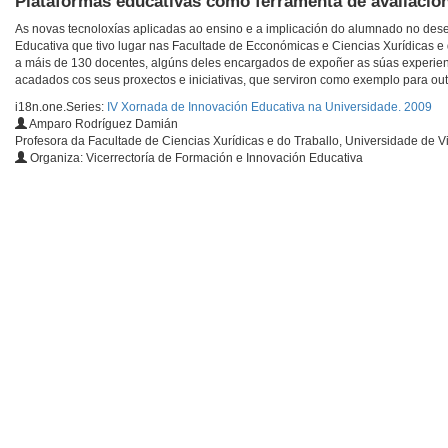
Plataformas educativas como ferramenta de avaliación
As novas tecnoloxías aplicadas ao ensino e a implicación do alumnado no des
Educativa que tivo lugar nas Facultade de Ecconómicas e Ciencias Xurídicas e 
a máis de 130 docentes, algúns deles encargados de expoñer as súas experienci
acadados cos seus proxectos e iniciativas, que serviron como exemplo para ou
i18n.one.Series:
IV Xornada de Innovación Educativa na Universidade. 2009
Amparo Rodríguez Damián
Profesora da Facultade de Ciencias Xurídicas e do Traballo, Universidade de V
Organiza: Vicerrectoría de Formación e Innovación Educativa