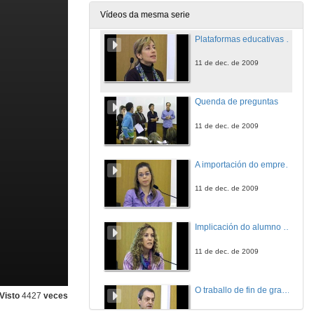
11 de dec. de 2009
Vídeos da mesma serie
Plataformas educativas como ferramenta de avaliación nun contorno universitario.
11 de dec. de 2009
Quenda de preguntas
11 de dec. de 2009
A importación do emprego de material audiovisual para impartir clases sobre comunicación política.
11 de dec. de 2009
Implicación do alumno na súa aprendizaxe a través do Foro de actualidade xurídica.
11 de dec. de 2009
O traballo de fin de grao en Fisioterapia.
Visto
4427
veces
11 de dec. de 2009