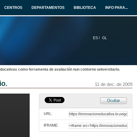
11 de dec. de 2009
CENTROS
DEPARTAMENTOS
BIBLIOTECA
INFO PARA...
Potencialidades e problemáticas da "creación de coñecementos" por parte dos alumnos en primeiro curso de novos graos; unha experiencia en ADE.
11 de dec. de 2009
ES /
GL
Quenda de preguntas
11 de dec. de 2009
ducativas como ferramenta de avaliación nun contorno universitario.
Presentación da IV Xornada de Innovación Educativa na Universidade
io.
11 de dec. de 2009
11 de dec. de 2009
A (auto) avaliación na docencia da interpretación consecutiva como axuda á aprendizaxe.
Ocultar
11 de dec. de 2009
URL:
IFRAME:
Experiencia en docencia virtual: "Equipo Investigación Grímpola".