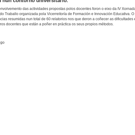
 nun contorno universitario.
envolvemento das actividades propostas polos docentes foron o eixo da IV Xornad
do Traballo organizada pola Vicerreitoría de Formación e Innovación Educativa. O
as resumidas nun total de 60 relatorios nos que deron a coñecer as dificultades 
tros docentes que están a poñer en práctica os seus propios métodos.
igo