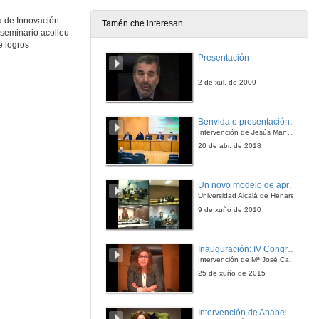
a de Innovación
Tamén che interesan
 seminario acolleu
Quenda de preguntas
e logros
Presentación
11 de dec. de 2009
2 de xul. de 2009
Coordinación de materias. Desenvolvemento de habilidades baseadas en competencias a través da práctica.
O caso da Licenciatura en Publicidade e Relacións Públicas (Universidade de Vigo). Experiencia entre Estratexias e Produción publicitaria en tv.
Benvida e presentación da xornada
11 de dec. de 2009
Intervención de Jesús Manuel Míguez, Decano da Facultade de Bioloxía
20 de abr. de 2018
Proxectos de arte de acción no novo Grao de Belas Artes.
Un novo modelo de aprendizaxe baseado en problemas
11 de dec. de 2009
Universidad Alcalá de Henares
9 de xuño de 2010
Valoración do ambiente de aprendizaxe no laboratorio de materias.
Inauguración: IV Congreso Internacional de Docencia Universitaria
11 de dec. de 2009
Intervención de Mª José Caride
25 de xuño de 2015
Os contornos personais de aprendizaxe na coordinación de materias.
Intervención de Anabel González Penín
11 de dec. de 2009