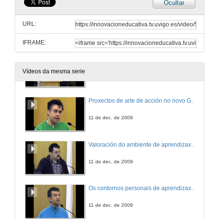
Ocultar
Quenda de preguntas
URL:
11 de dec. de 2009
IFRAME:
Coordinación de materias. Desenvolvemento de habilidades baseadas en competencias a través da práctica.
O caso da Licenciatura en Publicidade e Relacións Públicas (Universidade de Vigo). Experiencia entre Estratexias e Produción publicitaria en tv.
Vídeos da mesma serie
11 de dec. de 2009
Proxectos de arte de acción no novo Grao de Belas Artes.
11 de dec. de 2009
Valoración do ambiente de aprendizaxe no laboratorio de materias.
11 de dec. de 2009
Os contornos personais de aprendizaxe na coordinación de materias.
11 de dec. de 2009