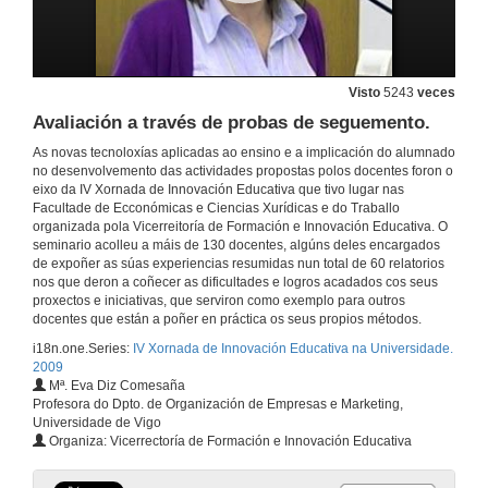
Plataformas educativas como ferramenta de avaliación nun contorno universitario.
11 de dec. de 2009
Visto
5243
veces
Avaliación a través de probas de seguemento.
Quenda de preguntas
As novas tecnoloxías aplicadas ao ensino e a implicación do alumnado
11 de dec. de 2009
no desenvolvemento das actividades propostas polos docentes foron o
eixo da IV Xornada de Innovación Educativa que tivo lugar nas
Facultade de Ecconómicas e Ciencias Xurídicas e do Traballo
A importación do emprego de material audiovisual para impartir clases sobre comunicación política.
organizada pola Vicerreitoría de Formación e Innovación Educativa. O
seminario acolleu a máis de 130 docentes, algúns deles encargados
de expoñer as súas experiencias resumidas nun total de 60 relatorios
11 de dec. de 2009
nos que deron a coñecer as dificultades e logros acadados cos seus
proxectos e iniciativas, que serviron como exemplo para outros
docentes que están a poñer en práctica os seus propios métodos.
Implicación do alumno na súa aprendizaxe a través do Foro de actualidade xurídica.
i18n.one.Series:
IV Xornada de Innovación Educativa na Universidade.
11 de dec. de 2009
2009
Mª. Eva Diz Comesaña
Profesora do Dpto. de Organización de Empresas e Marketing,
O traballo de fin de grao en Fisioterapia.
Universidade de Vigo
Organiza: Vicerrectoría de Formación e Innovación Educativa
11 de dec. de 2009