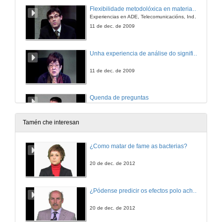
Flexibilidade metodolóxica en materias de libre elección; motivacións no alumno, matrícula necesaria e incorporación de coñecementos ao currículo.
Experiencias en ADE, Telecomunicacións, Industriais e Ciencias do Mar.
11 de dec. de 2009
Unha experiencia de análise do significado e aplicación de competencias científicas.
11 de dec. de 2009
Quenda de preguntas
11 de dec. de 2009
Tamén che interesan
Factores do éxito nos estudos de bioloxía na Universidade de Vigo.
¿Como matar de fame as bacterias?
11 de dec. de 2009
20 de dec. de 2012
Introdución á aprendizaxe informal semidirixido.
¿Pódense predicir os efectos polo achegamento á Terra dos asteroides?
11 de dec. de 2009
20 de dec. de 2012