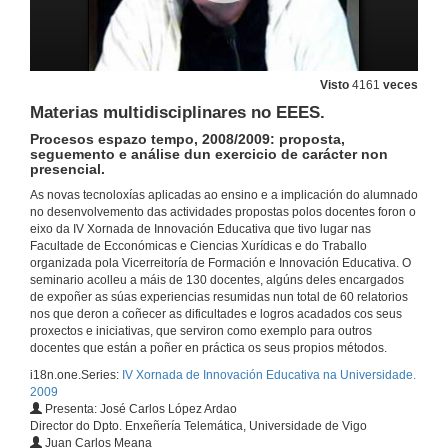
Xogo de repaso e autoavaliación do alumnado ( e do labor docente do profesor/a ).
11 de dec. de 2009
Visto
4161
veces
Quenda de preguntas
Materias multidisciplinares no EEES.
Procesos espazo tempo, 2008/2009: proposta,
11 de dec. de 2009
seguemento e análise dun exercicio de carácter non
presencial.
As novas tecnoloxías aplicadas ao ensino e a implicación do alumnado
Copenhagen 2.0.
no desenvolvemento das actividades propostas polos docentes foron o
eixo da IV Xornada de Innovación Educativa que tivo lugar nas
11 de dec. de 2009
Facultade de Ecconómicas e Ciencias Xurídicas e do Traballo
organizada pola Vicerreitoría de Formación e Innovación Educativa. O
seminario acolleu a máis de 130 docentes, algúns deles encargados
O ensino de materias de ámbito fiscal nas titulacións do ámbito xurídico-social.
de expoñer as súas experiencias resumidas nun total de 60 relatorios
nos que deron a coñecer as dificultades e logros acadados cos seus
11 de dec. de 2009
proxectos e iniciativas, que serviron como exemplo para outros
docentes que están a poñer en práctica os seus propios métodos.
i18n.one.Series:
IV Xornada de Innovación Educativa na Universidade.
Posibilidades didácticas da plataforma Moodle na materia de Educación especial de Psicopedaxía.
2009
Presenta: José Carlos López Ardao
11 de dec. de 2009
Director do Dpto. Enxeñería Telemática, Universidade de Vigo
Juan Carlos Meana