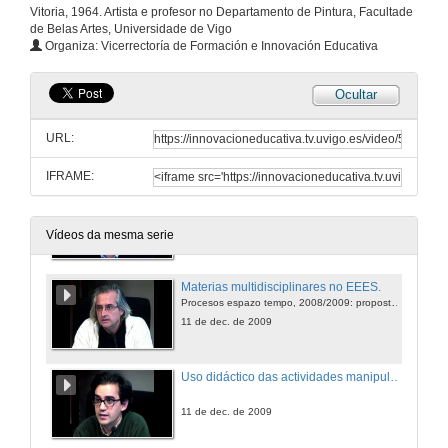
Vitoria, 1964. Artista e profesor no Departamento de Pintura, Facultade
Quenda de preguntas
de Belas Artes, Universidade de Vigo
Organiza: Vicerrectoría de Formación e Innovación Educativa
11 de dec. de 2009
Ocultar
A docencia en Dereito procesual a través da práctica forense
URL:
11 de dec. de 2009
IFRAME:
Un exercicio de sistematización de erros e corrección de traballos do alumnado: Markin v4.
11 de dec. de 2009
Vídeos da mesma serie
Materias multidisciplinares no EEES.
Procesos espazo tempo, 2008/2009: proposta, seguemento e análise dun exercicio de carácter non presencial.
11 de dec. de 2009
Uso didáctico das actividades manipulativas: aprendizaxe do profesorado universitario.
11 de dec. de 2009