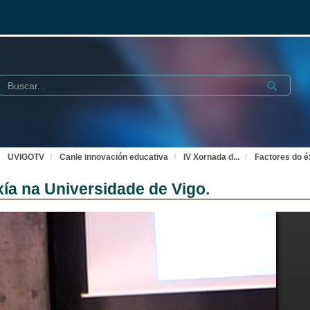
Buscar
Submit
UVIGOTV
Canle innovación educativa
IV Xornada d
...
Factores do é
xía na Universidade de Vigo.