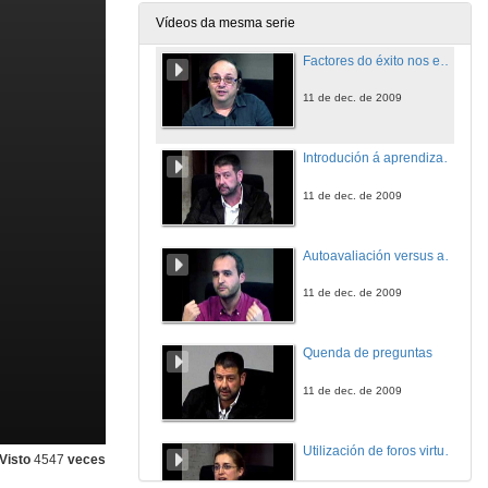
11 de dec. de 2009
Vídeos da mesma serie
Factores do éxito nos estudos de bioloxía na Universidade de Vigo.
11 de dec. de 2009
Introdución á aprendizaxe informal semidirixido.
11 de dec. de 2009
Autoavaliación versus avaliación externa nos sistemas de avaliación continua dos alumnos.
11 de dec. de 2009
Quenda de preguntas
11 de dec. de 2009
Utilización de foros virtuais como ferramentas de aprendizaxe.
Visto
4547
veces
11 de dec. de 2009