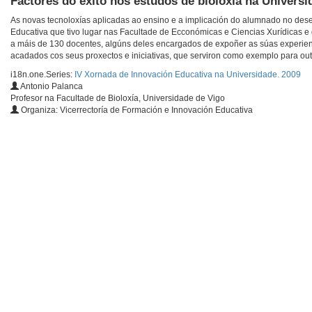
Factores do éxito nos estudos de bioloxía na Universi
As novas tecnoloxías aplicadas ao ensino e a implicación do alumnado no des
Educativa que tivo lugar nas Facultade de Ecconómicas e Ciencias Xurídicas e 
a máis de 130 docentes, algúns deles encargados de expoñer as súas experienci
acadados cos seus proxectos e iniciativas, que serviron como exemplo para ou
i18n.one.Series:
IV Xornada de Innovación Educativa na Universidade. 2009
Antonio Palanca
Profesor na Facultade de Bioloxía, Universidade de Vigo
Organiza: Vicerrectoría de Formación e Innovación Educativa