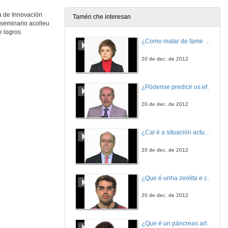
a de Innovación
Tamén che interesan
 seminario acolleu
A estratexia de "dous profesores por aula" nos cursos de extensión e complementarios da Universidade de Vigo.
e logros
¿Como matar de fame as bacterias?
11 de dec. de 2009
20 de dec. de 2012
Aplicación de técnicas de e-learning para o ensino de electrónica de potencia.
¿Pódense predicir os efectos polo achegamento á Terra dos asteroides?
11 de dec. de 2009
20 de dec. de 2012
Potencialidades e problemáticas da "creación de coñecementos" por parte dos alumnos en primeiro curso de novos graos; unha experiencia en ADE.
¿Cal é a situación actual do consumo cinematográfico?
11 de dec. de 2009
20 de dec. de 2012
Quenda de preguntas
¿Que é unha zeolita e cales son as súas aplicacións?
11 de dec. de 2009
20 de dec. de 2012
Presentación da IV Xornada de Innovación Educativa na Universidade
¿Que é un páncreas artificial?
11 de dec. de 2009