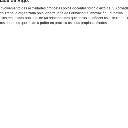
dade de Vigo.
envolvemento das actividades propostas polos docentes foron o eixo da IV Xornad
do Traballo organizada pola Vicerreitoría de Formación e Innovación Educativa. O
as resumidas nun total de 60 relatorios nos que deron a coñecer as dificultades 
tros docentes que están a poñer en práctica os seus propios métodos.