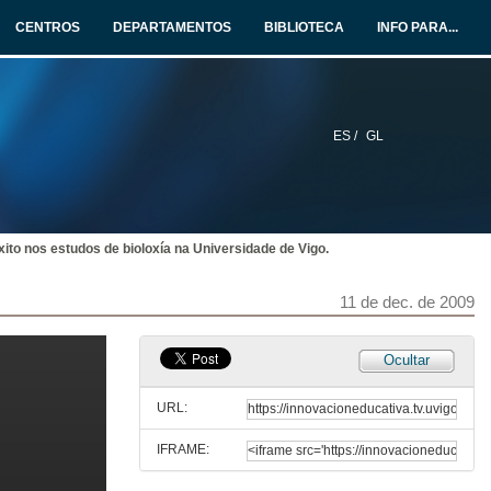
11 de dec. de 2009
CENTROS
DEPARTAMENTOS
BIBLIOTECA
INFO PARA...
Materias multidisciplinares no EEES.
Procesos espazo tempo, 2008/2009: proposta, seguemento e análise dun exercicio de carácter non presencial.
11 de dec. de 2009
ES /
GL
Uso didáctico das actividades manipulativas: aprendizaxe do profesorado universitario.
11 de dec. de 2009
xito nos estudos de bioloxía na Universidade de Vigo.
Flexibilidade metodolóxica en materias de libre elección; motivacións no alumno, matrícula necesaria e incorporación de coñecementos ao currículo.
Experiencias en ADE, Telecomunicacións, Industriais e Ciencias do Mar.
11 de dec. de 2009
11 de dec. de 2009
Unha experiencia de análise do significado e aplicación de competencias científicas.
Ocultar
11 de dec. de 2009
URL:
IFRAME:
Quenda de preguntas