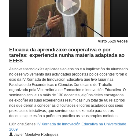
Visto
5629
veces
Eficacia da aprendizaxe cooperativa e por
tarefas: experiencia nunha materia adaptada ao
EEES
As novas tecnoloxías aplicadas ao ensino e a implicación do alumnado
no desenvolvemento das actividades propostas polos docentes foron o
eixo da IV Xornada de Innovación Educativa que tivo lugar nas
Facultade de Ecconómicas e Ciencias Xurídicas e do Traballo
organizada pola Vicerreitoría de Formación e Innovación Educativa. O
seminario acolleu a máis de 130 docentes, algúns deles encargados
de expoñer as súas experiencias resumidas nun total de 60 relatorios
nos que deron a coñecer as dificultades e logros acadados cos seus
proxectos e iniciativas, que serviron como exemplo para outros
docentes que están a poñer en práctica os seus propios métodos.
i18n.one.Series:
IV Xornada de Innovación Educativa na Universidade.
2009
Javier Montalvo Rodríguez