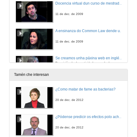
Docencia virtual dun curso de mestrado sobre a plataforma Moodle.
11 de dec. de 2009
A ensinanza do Common Law dende unha perspectiva integradora e colaboradora.
11 de dec. de 2009
Se creamos unha páxina web en inglés seguindo as instruccións do profe de Inglés teriamos que rematar aprendendo inglés e algo máis tamén !
Descrición dunha actividade na aula do ano 2008/2009. Derradeiro primeiro ano de Filoloxía Inglesa.
11 de dec. de 2009
Tamén che interesan
Quenda de preguntas
¿Como matar de fame as bacterias?
11 de dec. de 2009
20 de dec. de 2012
Xogo de rol. Responsabilidade administrativa.
¿Pódense predicir os efectos polo achegamento á Terra dos asteroides?
11 de dec. de 2009
20 de dec. de 2012