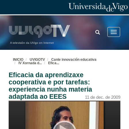
TOGGLE
Toggle
SEARCH
navigatio
A televisión da UVigo en Internet
INICIO
UVIGOTV
Canle innovación educativa
IV Xornada d
...
Efica
...
Eficacia da aprendizaxe
cooperativa e por tarefas:
experiencia nunha materia
adaptada ao EEES
11 de dec. de 2009