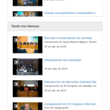
Estudio ecocoprolóxico comparativo entre parásitos intestinales de équidos. Quenda de cuestións
3 de abr. de 2017
Tamén che interesan
Mecanismos de flotabilidade
Benvida e presentación da xornada
Intervención de Jesús Manuel Míguez, Decano da Facultade de Bioloxía
3 de abr. de 2017
20 de abr. de 2018
Mecanismos de flotabilidade. Quenda de cuestións
Presentación das xornadas
3 de abr. de 2017
29 de maio de 2014
Presentación da segunda xornada
Intervención de Mercedes Gallardo Medina
Inauguración do 8º Congreso de traballos colaborativos
4 de abr. de 2017
28 de abr. de 2017
Estratexias de cultivo in vitro de Bryophyllum daigremontianum
Inauguración do VI Congreso Internacional de Agroecoloxía
Acto de inauguración
4 de abr. de 2017