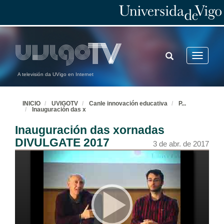
TOGGLE
Toggle
SEARCH
navigatio
A televisión da UVigo en Internet
INICIO
UVIGOTV
Canle innovación educativa
P
...
Inauguración das x
Inauguración das xornadas
DIVULGATE 2017
3 de abr. de 2017