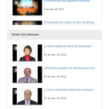
Presentación da segunda xornada
4 de abr. de 2017
Estratexias de cultivo in vitro de Bryophyllum daigremontianum
4 de abr. de 2017
Tamén che interesan
Descubrindo a neurona a través da neurofisioloxía
¿Como matar de fame as bacterias?
4 de abr. de 2017
20 de dec. de 2012
International Cooperation
¿Pódense predicir os efectos polo achegamento á Terra dos asteroides?
A project about Onchocerciasis in Ethiopia
4 de abr. de 2017
20 de dec. de 2012
International Cooperation. Questions
¿Cal é a situación actual do consumo cinematográfico?
A project about Onchocerciasis in Ethiopia
4 de abr. de 2017
20 de dec. de 2012