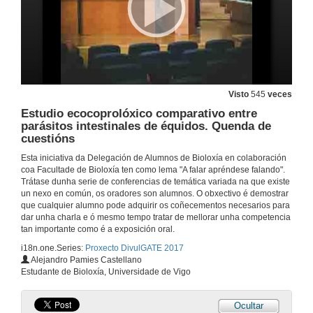
Visto
545
veces
Estudio ecocoprolóxico comparativo entre
parásitos intestinales de équidos. Quenda de
cuestións
Esta iniciativa da Delegación de Alumnos de Bioloxía en colaboración
coa Facultade de Bioloxía ten como lema "A falar apréndese falando".
Trátase dunha serie de conferencias de temática variada na que existe
Inauguración das xornadas DIVULGATE 2017
un nexo en común, os oradores son alumnos. O obxectivo é demostrar
que cualquier alumno pode adquirir os coñecementos necesarios para
3 de abr. de 2017
dar unha charla e ó mesmo tempo tratar de mellorar unha competencia
tan importante como é a exposición oral.
i18n.one.Series:
Proxecto DivulGATE 2017
Biocombustibles
Alejandro Pamies Castellano
Un futuro renovable
Estudante de Bioloxía, Universidade de Vigo
3 de abr. de 2017
Ocultar