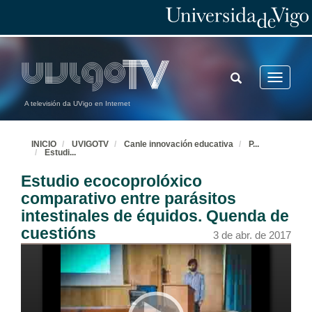
TOGGLE
Toggle
SEARCH
navigatio
A televisión da UVigo en Internet
INICIO
UVIGOTV
Canle innovación educativa
P
...
Estudi
...
Estudio ecocoprolóxico
comparativo entre parásitos
intestinales de équidos. Quenda de
cuestións
3 de abr. de 2017