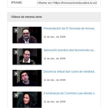
IFRAME:
Vídeos da mesma serie
Presentación da IV Xornada de Innovación Educativa na Universidade.
11 de dec. de 2009
Aplicación practica das tecnoloxías audiovisuais en rede para a docencia dunha materia regrada de Enxeñaría Industrial
11 de dec. de 2009
Docencia virtual dun curso de mestrado sobre a plataforma Moodle.
11 de dec. de 2009
A ensinanza do Common Law dende unha perspectiva integradora e colaboradora.
11 de dec. de 2009