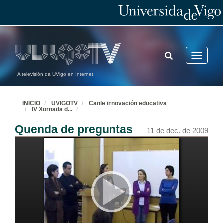
TOGGLE
Toggle
SEARCH
navigatio
A televisión da UVigo en Internet
INICIO
UVIGOTV
Canle innovación educativa
IV Xornada d
...
Quenda de preguntas
11 de dec. de 2009