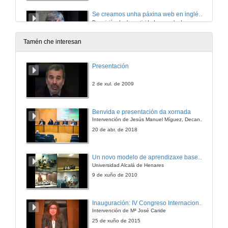
Se creamos unha páxina web en inglés seguindo as instruccións do profe de Inglés teriamos que rematar aprendendo inglés e algo máis tamén !
Descrición dunha actividade na aula do ano 2008/2009. Derradeiro primeiro ano de Filoloxía Inglesa.
11 de dec. de 2009
Tamén che interesan
Quenda de preguntas
Presentación
11 de dec. de 2009
2 de xul. de 2009
Xogo de rol. Responsabilidade administrativa.
Benvida e presentación da xornada
Intervención de Jesús Manuel Míguez, Decano da Facultade de Bioloxía
11 de dec. de 2009
20 de abr. de 2018
3 MINUTOS, 3 NOTICIAS.
Un novo modelo de aprendizaxe baseado en problemas
Unha experiencia en busca do aprendizaxe significativa e a formación de profesionais reflexivos na materia Fundamentos de fisioterapia.
Universidad Alcalá de Henares
11 de dec. de 2009
9 de xuño de 2010
Boloña e profesores universitarios como propiciadores do cambio de paradigma necesario para a sociedade do século XXI.
Inauguración: IV Congreso Internacional de Docencia Universitaria
Intervención de Mª José Caride
11 de dec. de 2009
25 de xuño de 2015